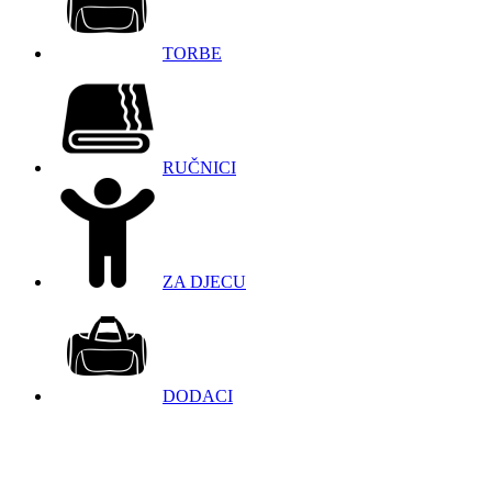
TORBE
RUČNICI
ZA DJECU
DODACI
098 966 9097