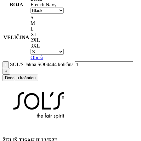
BOJA
French Navy
S
M
L
XL
VELIČINA
2XL
3XL
Obriši
SOL'S Jakna SO04444 količina
Dodaj u košaricu
ŽELIŠ TISAK ILI VEZ?