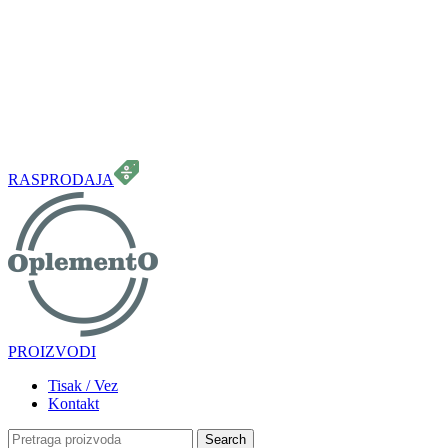
099 331 5664
info.oplemento@gmail.com
RASPRODAJA
PROIZVODI
Tisak / Vez
Kontakt
Search