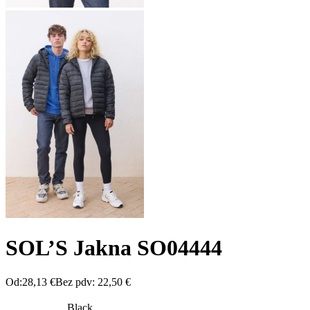
SOL’S Jakna SO04444
Od:
28,13
€
Bez pdv:
22,50
€
Black