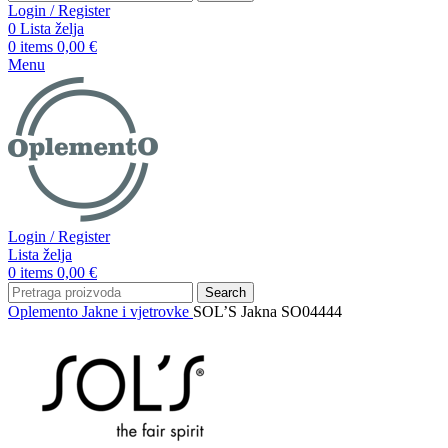
Login / Register
0
Lista želja
0
items
0,00
€
Menu
Login / Register
Lista želja
0
items
0,00
€
Search
Oplemento
Jakne i vjetrovke
SOL’S Jakna SO04444