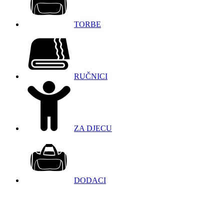
TORBE
RUČNICI
ZA DJECU
DODACI
098 966 9097