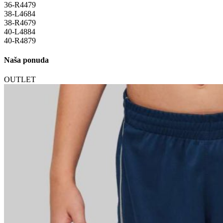
36-R
44
79
38-L
46
84
38-R
46
79
40-L
48
84
40-R
48
79
Naša ponuda
OUTLET