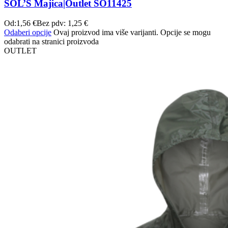
SOL’S Majica|Outlet SO11425
Od:
1,56
€
Bez pdv:
1,25
€
Odaberi opcije
Ovaj proizvod ima više varijanti. Opcije se mogu
odabrati na stranici proizvoda
OUTLET