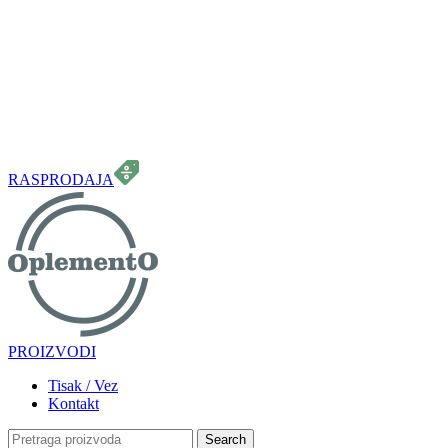
099 331 5664
info.oplemento@gmail.com
RASPRODAJA
PROIZVODI
Tisak / Vez
Kontakt
Search