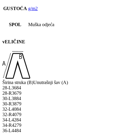
GUSTOĆA
g/m2
SPOL
Muška odjeća
vELIČINE
Širina struka (B)
Unutrašnji šav (A)
28-L
36
84
28-R
36
79
30-L
38
84
30-R
38
79
32-L
40
84
32-R
40
79
34-L
42
84
34-R
42
79
36-L
44
84