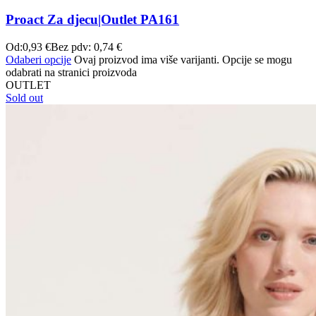
Proact Za djecu|Outlet PA161
Od:
0,93
€
Bez pdv:
0,74
€
Odaberi opcije
Ovaj proizvod ima više varijanti. Opcije se mogu
odabrati na stranici proizvoda
OUTLET
Sold out