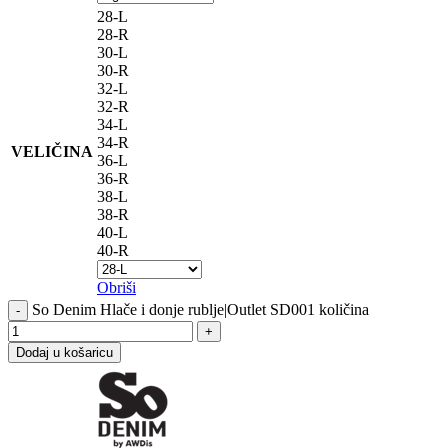
28-L
28-R
30-L
30-R
32-L
32-R
34-L
34-R
VELIČINA
36-L
36-R
38-L
38-R
40-L
40-R
Obriši
So Denim Hlače i donje rublje|Outlet SD001 količina
Dodaj u košaricu