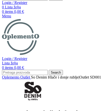
Login / Register
0
Lista želja
0
items
0,00
€
Menu
Login / Register
Lista želja
0
items
0,00
€
Search
Oplemento
Outlet
So Denim Hlače i donje rublje|Outlet SD001