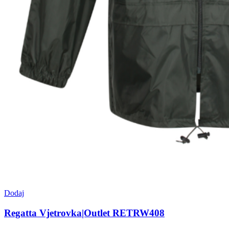
Dodaj
Regatta Vjetrovka|Outlet RETRW408