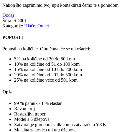
Nakon što zaprimimo tvoj upit kontaktirati ćemo te s ponudom.
Dodaj
Šifra:
SD001
Kategorije:
Hlače
,
Outlet
POPUSTI
Popusti na količine. Obračunat će se u košarici:
5% na količine od 30 do 50 kom
10% na količine od 51 do 100 kom
15% na količine od 101 do 200 kom
20% na količine od 201 do 500 kom
25% na količine veće od 501 kom
Opis
99 % pamuk / 1 % elastan
Ravan kroj
Rastezljivi traper
Model s 5 džepova
Zatvaranje gumbom s alkicom i zatvaračem YKK
Metalna zakovica u kutu džepova