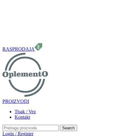
099 331 5664
info.oplemento@gmail.com
RASPRODAJA
PROIZVODI
Tisak / Vez
Kontakt
Search
Login / Register