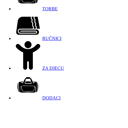
TORBE
RUČNICI
ZA DJECU
DODACI
098 966 9097