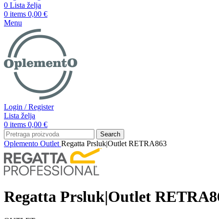
0
Lista želja
0
items
0,00
€
Menu
Login / Register
Lista želja
0
items
0,00
€
Search
Oplemento
Outlet
Regatta Prsluk|Outlet RETRA863
Regatta Prsluk|Outlet RETRA8