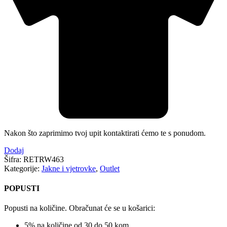
Nakon što zaprimimo tvoj upit kontaktirati ćemo te s ponudom.
Dodaj
Šifra:
RETRW463
Kategorije:
Jakne i vjetrovke
,
Outlet
POPUSTI
Popusti na količine. Obračunat će se u košarici:
5% na količine od 30 do 50 kom