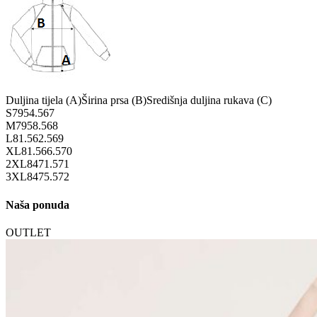
Duljina tijela (A)
Širina prsa (B)
Središnja duljina rukava (C)
S
79
54.5
67
M
79
58.5
68
L
81.5
62.5
69
XL
81.5
66.5
70
2XL
84
71.5
71
3XL
84
75.5
72
Naša ponuda
OUTLET