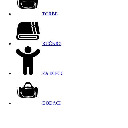
TORBE
RUČNICI
ZA DJECU
DODACI
098 966 9097