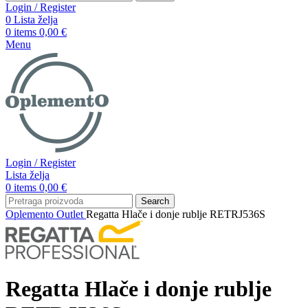
Login / Register
0
Lista želja
0
items
0,00
€
Menu
Login / Register
Lista želja
0
items
0,00
€
Search
Oplemento
Outlet
Regatta Hlače i donje rublje RETRJ536S
Regatta Hlače i donje rublje