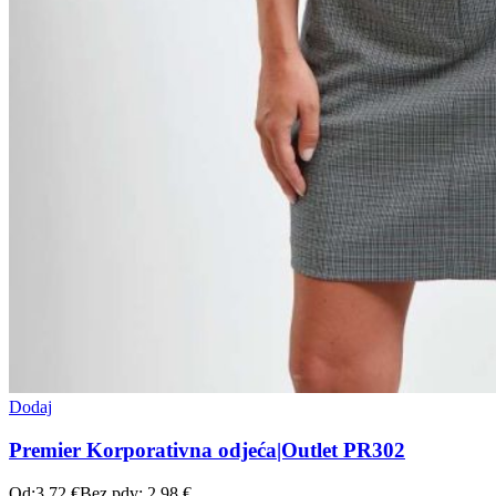
Dodaj
Premier Korporativna odjeća|Outlet PR302
Od:
3,72
€
Bez pdv:
2,98
€