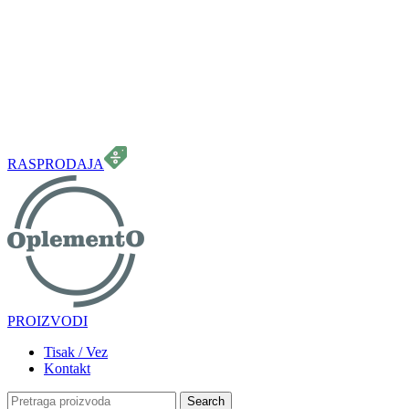
099 331 5664
info.oplemento@gmail.com
RASPRODAJA
PROIZVODI
Tisak / Vez
Kontakt
Search