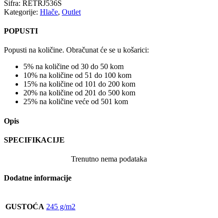
Šifra:
RETRJ536S
Kategorije:
Hlače
,
Outlet
POPUSTI
Popusti na količine. Obračunat će se u košarici:
5% na količine od 30 do 50 kom
10% na količine od 51 do 100 kom
15% na količine od 101 do 200 kom
20% na količine od 201 do 500 kom
25% na količine veće od 501 kom
Opis
SPECIFIKACIJE
Trenutno nema podataka
Dodatne informacije
GUSTOĆA
245 g/m2