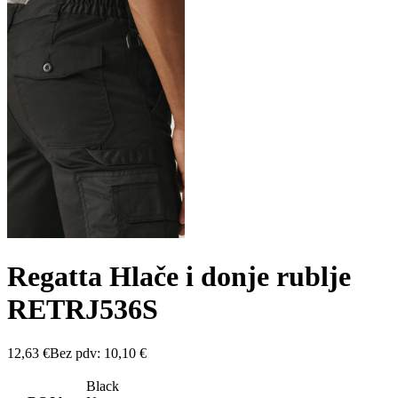
Regatta Hlače i donje rublje
RETRJ536S
12,63
€
Bez pdv:
10,10
€
Black