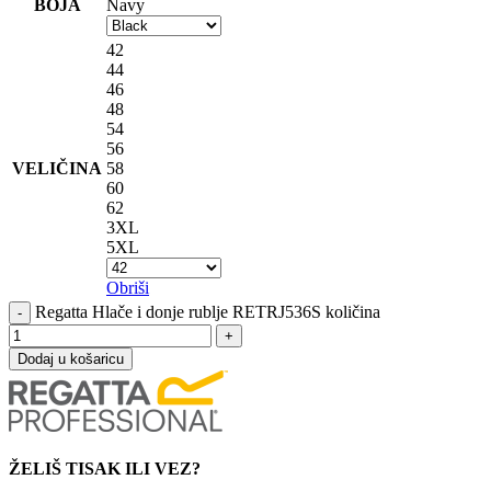
BOJA
Navy
42
44
46
48
54
56
VELIČINA
58
60
62
3XL
5XL
Obriši
Regatta Hlače i donje rublje RETRJ536S količina
Dodaj u košaricu
ŽELIŠ TISAK ILI VEZ?