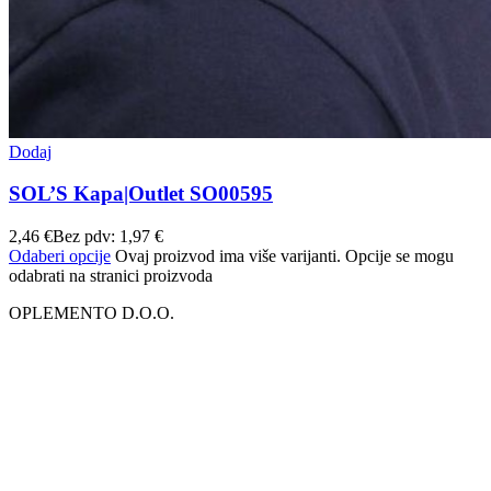
Dodaj
SOL’S Kapa|Outlet SO00595
2,46
€
Bez pdv:
1,97
€
Odaberi opcije
Ovaj proizvod ima više varijanti. Opcije se mogu
odabrati na stranici proizvoda
OPLEMENTO D.O.O.