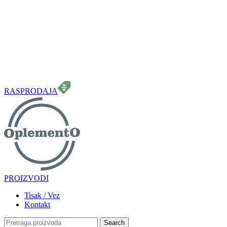
099 331 5664
info.oplemento@gmail.com
RASPRODAJA
PROIZVODI
Tisak / Vez
Kontakt
Search