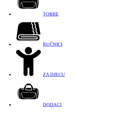
TORBE
RUČNICI
ZA DJECU
DODACI
098 966 9097