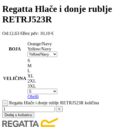
Regatta Hlače i donje rublje
RETRJ523R
Od:
12,63
€
Bez pdv:
10,10
€
Orange/Navy
BOJA
Yellow/Navy
S
M
L
XL
VELIČINA
2XL
3XL
Obriši
Regatta Hlače i donje rublje RETRJ523R količina
Dodaj u košaricu