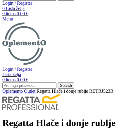
Login / Register
0
Lista želja
0
items
0,00
€
Menu
Login / Register
Lista želja
0
items
0,00
€
Search
Oplemento
Outlet
Regatta Hlače i donje rublje RETRJ523R
Regatta Hlače i donje rublje