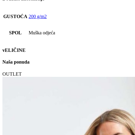
GUSTOĆA
200 g/m2
SPOL
Muška odjeća
vELIČINE
Naša ponuda
OUTLET