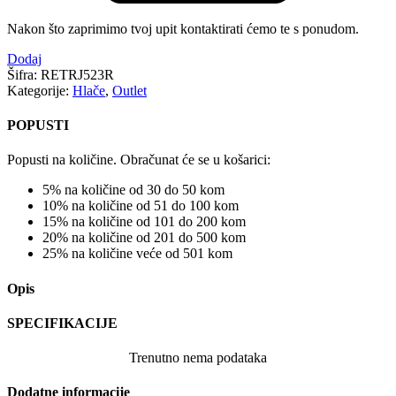
Nakon što zaprimimo tvoj upit kontaktirati ćemo te s ponudom.
Dodaj
Šifra:
RETRJ523R
Kategorije:
Hlače
,
Outlet
POPUSTI
Popusti na količine. Obračunat će se u košarici:
5% na količine od 30 do 50 kom
10% na količine od 51 do 100 kom
15% na količine od 101 do 200 kom
20% na količine od 201 do 500 kom
25% na količine veće od 501 kom
Opis
SPECIFIKACIJE
Trenutno nema podataka
Dodatne informacije