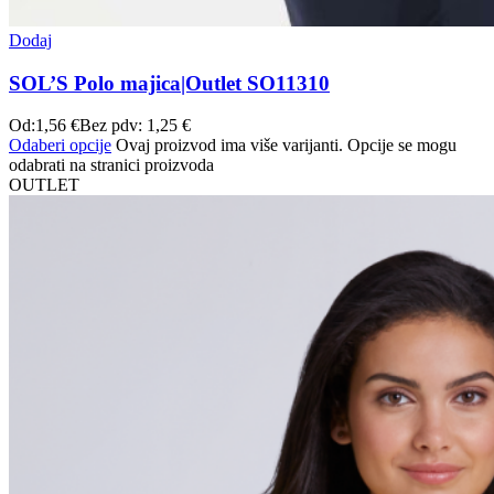
Dodaj
SOL’S Polo majica|Outlet SO11310
Od:
1,56
€
Bez pdv:
1,25
€
Odaberi opcije
Ovaj proizvod ima više varijanti. Opcije se mogu
odabrati na stranici proizvoda
OUTLET