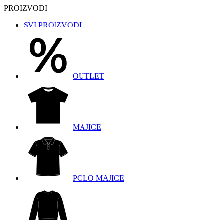
PROIZVODI
SVI PROIZVODI
OUTLET
MAJICE
POLO MAJICE