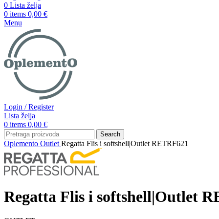
0
Lista želja
0
items
0,00
€
Menu
Login / Register
Lista želja
0
items
0,00
€
Search
Oplemento
Outlet
Regatta Flis i softshell|Outlet RETRF621
Regatta Flis i softshell|Outlet