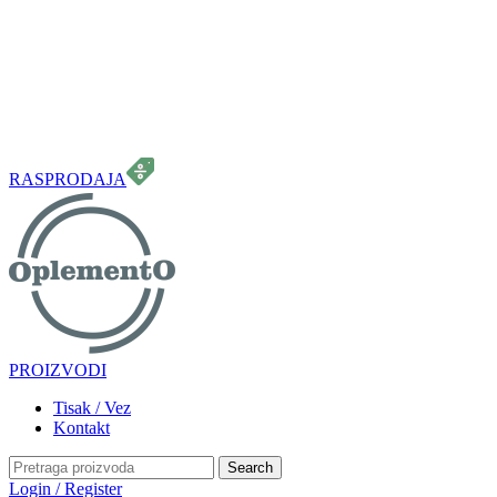
099 331 5664
info.oplemento@gmail.com
RASPRODAJA
PROIZVODI
Tisak / Vez
Kontakt
Search
Login / Register