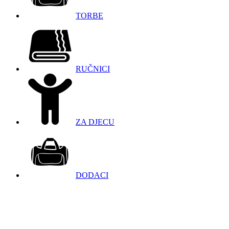
TORBE
RUČNICI
ZA DJECU
DODACI
098 966 9097