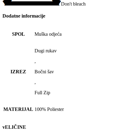
Don't bleach
Dodatne informacije
SPOL
Muška odjeća
Dugi rukav
,
IZREZ
Bočni šav
,
Full Zip
MATERIJAL
100% Poliester
vELIČINE