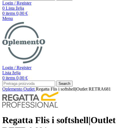
Login / Register
0
Lista želja
0
items
0,00
€
Menu
Login / Register
Lista želja
0
items
0,00
€
Search
Oplemento
Outlet
Regatta Flis i softshell|Outlet RETRA681
Regatta Flis i softshell|Outlet