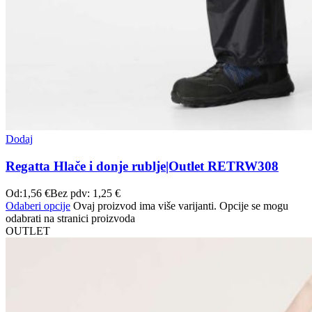
Dodaj
Regatta Hlače i donje rublje|Outlet RETRW308
Od:
1,56
€
Bez pdv:
1,25
€
Odaberi opcije
Ovaj proizvod ima više varijanti. Opcije se mogu
odabrati na stranici proizvoda
OUTLET