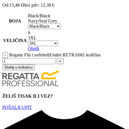
Od:
15,48
€
Bez pdv:
12,38
€
Black/Black
BOJA
Navy/Seal Grey
S
3XL
VELIČINA
Obriši
Regatta Flis i softshell|Outlet RETRA681 količina
Dodaj u košaricu
ŽELIŠ TISAK ILI VEZ?
POŠALJI UPIT