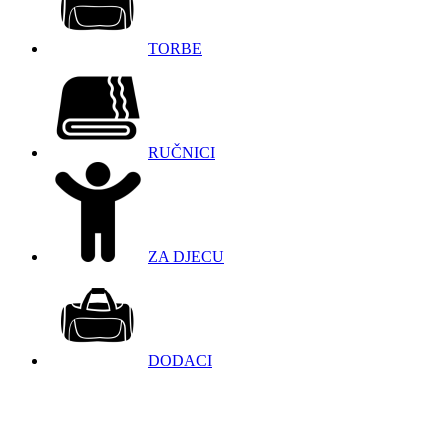
TORBE
RUČNICI
ZA DJECU
DODACI
098 966 9097