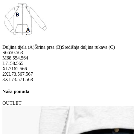
Duljina tijela (A)
Širina prsa (B)
Središnja duljina rukava (C)
S
66
50.5
63
M
68.5
54.5
64
L
71
58.5
65
XL
71
62.5
66
2XL
73.5
67.5
67
3XL
73.5
71.5
68
Naša ponuda
OUTLET