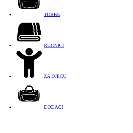
TORBE
RUČNICI
ZA DJECU
DODACI
098 966 9097