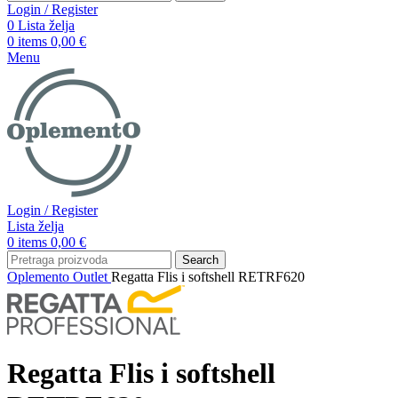
Login / Register
0
Lista želja
0
items
0,00
€
Menu
Login / Register
Lista želja
0
items
0,00
€
Search
Oplemento
Outlet
Regatta Flis i softshell RETRF620
Regatta Flis i softshell