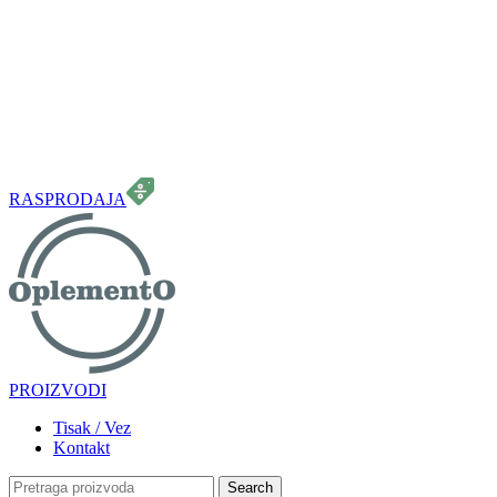
099 331 5664
info.oplemento@gmail.com
RASPRODAJA
PROIZVODI
Tisak / Vez
Kontakt
Search