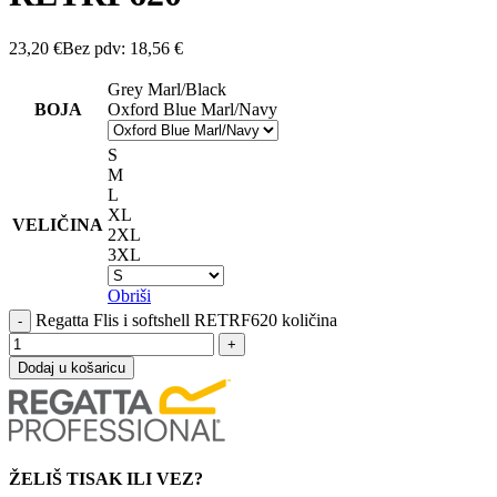
23,20
€
Bez pdv:
18,56
€
Grey Marl/Black
BOJA
Oxford Blue Marl/Navy
S
M
L
XL
VELIČINA
2XL
3XL
Obriši
Regatta Flis i softshell RETRF620 količina
Dodaj u košaricu
ŽELIŠ TISAK ILI VEZ?