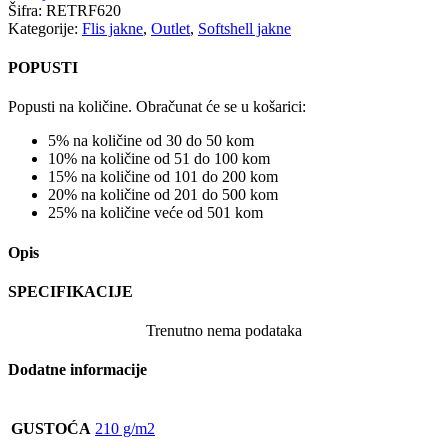
Šifra:
RETRF620
Kategorije:
Flis jakne
,
Outlet
,
Softshell jakne
POPUSTI
Popusti na količine. Obračunat će se u košarici:
5% na količine od 30 do 50 kom
10% na količine od 51 do 100 kom
15% na količine od 101 do 200 kom
20% na količine od 201 do 500 kom
25% na količine veće od 501 kom
Opis
SPECIFIKACIJE
Trenutno nema podataka
Dodatne informacije
GUSTOĆA
210 g/m2