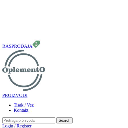
099 331 5664
info.oplemento@gmail.com
RASPRODAJA
PROIZVODI
Tisak / Vez
Kontakt
Search
Login / Register