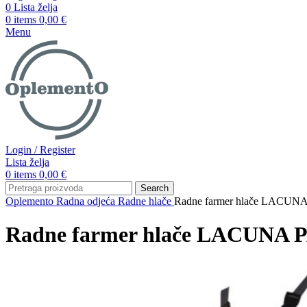
0
Lista želja
0
items
0,00
€
Menu
Login / Register
Lista želja
0
items
0,00
€
Search
Oplemento
Radna odjeća
Radne hlače
Radne farmer hlače LACUN
Radne farmer hlače LACUNA