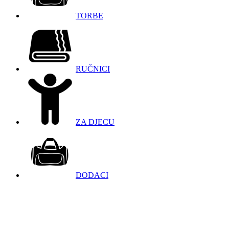
TORBE
RUČNICI
ZA DJECU
DODACI
098 966 9097