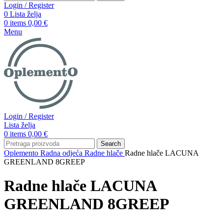
Login / Register
0
Lista želja
0
items
0,00
€
Menu
Login / Register
Lista želja
0
items
0,00
€
Search
Oplemento
Radna odjeća
Radne hlače
Radne hlače LACUNA
GREENLAND 8GREEP
Radne hlače LACUNA
GREENLAND 8GREEP