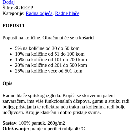
Dodaj
Šifra:
8GREEP
Kategorije:
Radna odjeća
,
Radne hlače
POPUSTI
Popusti na količine. Obračunat će se u košarici:
5% na količine od 30 do 50 kom
10% na količine od 51 do 100 kom
15% na količine od 101 do 200 kom
20% na količine od 201 do 500 kom
25% na količine veće od 501 kom
Opis
Radne hlače sprtskog izgleda. Kopča se skrivenim patent
zatvaračem, ima više funkcionalnih džepova, gumu u struku radi
boljeg pristajanja te reflektirajuću traku na koljenima radi bolje
uočljivosti. Kroj je klasičan i dobro pristaje svima.
Sastav
: 100% pamuk, 260g/m2
Održavanje:
pranje u perilici rublja 40°C