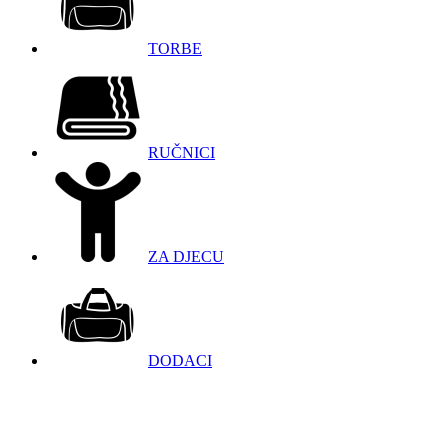
TORBE
RUČNICI
ZA DJECU
DODACI
098 966 9097