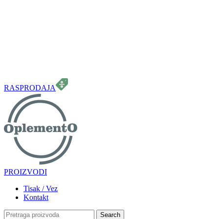
099 331 5664
info.oplemento@gmail.com
RASPRODAJA
PROIZVODI
Tisak / Vez
Kontakt
Search