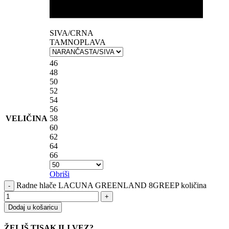
SIVA/CRNA
TAMNOPLAVA
46
48
50
52
54
56
VELIČINA
58
60
62
64
66
Obriši
Radne hlače LACUNA GREENLAND 8GREEP količina
Dodaj u košaricu
ŽELIŠ TISAK ILI VEZ?