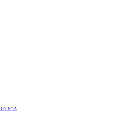
 ODJEĆA