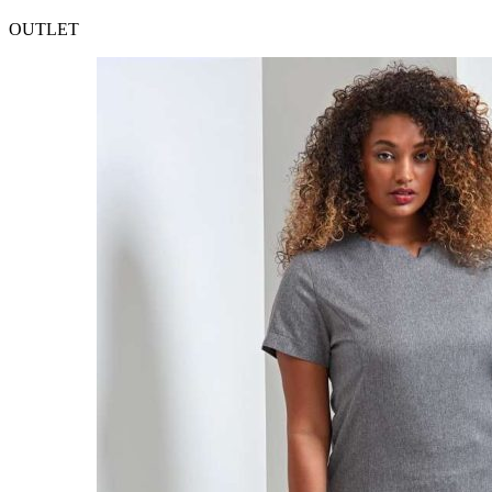
OUTLET