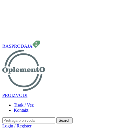
099 331 5664
info.oplemento@gmail.com
RASPRODAJA
PROIZVODI
Tisak / Vez
Kontakt
Search
Login / Register