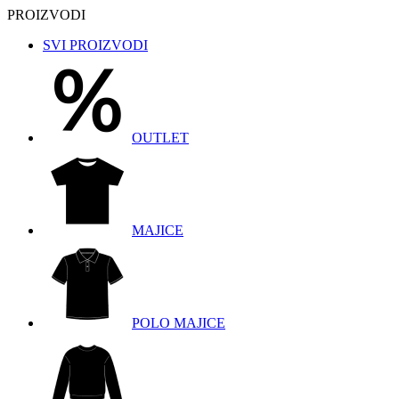
PROIZVODI
SVI PROIZVODI
OUTLET
MAJICE
POLO MAJICE