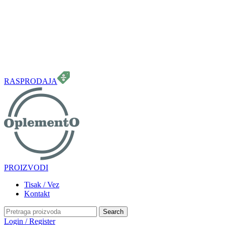
099 331 5664
info.oplemento@gmail.com
RASPRODAJA
PROIZVODI
Tisak / Vez
Kontakt
Search
Login / Register