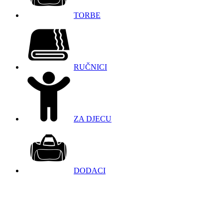
TORBE
RUČNICI
ZA DJECU
DODACI
098 966 9097