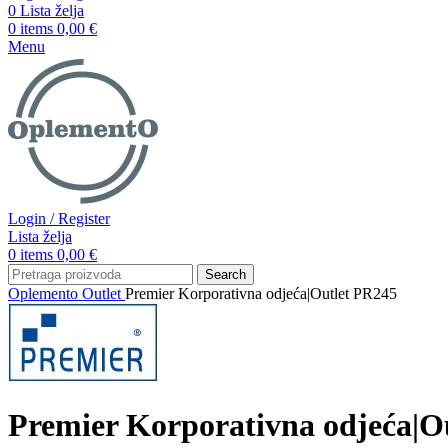
0
Lista želja
0
items
0,00
€
Menu
Login / Register
Lista želja
0
items
0,00
€
Search
Oplemento
Outlet
Premier Korporativna odjeća|Outlet PR245
Premier Korporativna odjeća|O