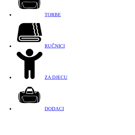
TORBE
RUČNICI
ZA DJECU
DODACI
098 966 9097