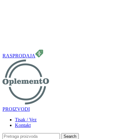
099 331 5664
info.oplemento@gmail.com
RASPRODAJA
PROIZVODI
Tisak / Vez
Kontakt
Search