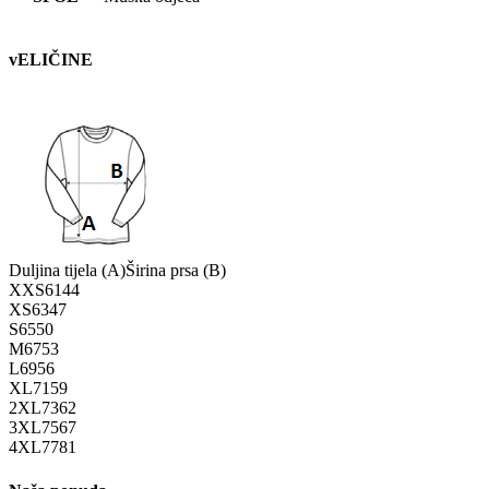
vELIČINE
Duljina tijela (A)
Širina prsa (B)
XXS
61
44
XS
63
47
S
65
50
M
67
53
L
69
56
XL
71
59
2XL
73
62
3XL
75
67
4XL
77
81