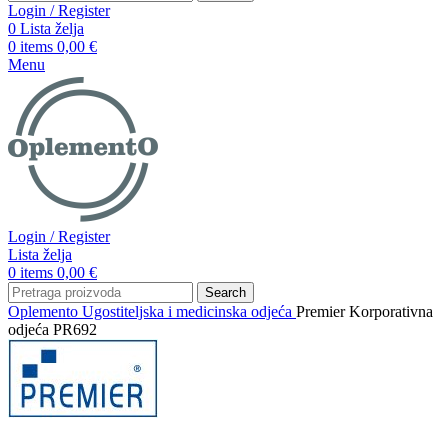
Login / Register
0
Lista želja
0
items
0,00
€
Menu
Login / Register
Lista želja
0
items
0,00
€
Search
Oplemento
Ugostiteljska i medicinska odjeća
Premier Korporativna
odjeća PR692