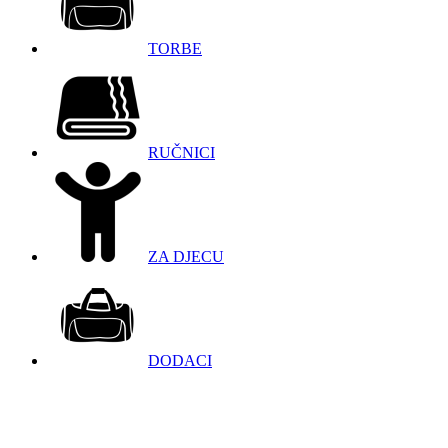
TORBE
RUČNICI
ZA DJECU
DODACI
098 966 9097