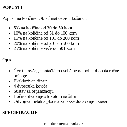
POPUSTI
Popusti na količine. Obračunat će se u košarici:
5% na količine od 30 do 50 kom
10% na količine od 51 do 100 kom
15% na količine od 101 do 200 kom
20% na količine od 201 do 500 kom
25% na količine veće od 501 kom
Opis
Čvrsti kovčeg s kotačićima veličine od polikarbonata ručne
prtljage
Ekskluzivan dizajn
4 dvostruka kotača
Sustav za organizaciju
Bočno otvaranje s lokotom na šifru
Odvojiva metalna pločica za lakše dodavanje ukrasa
SPECIFIKACIJE
Trenutno nema podataka