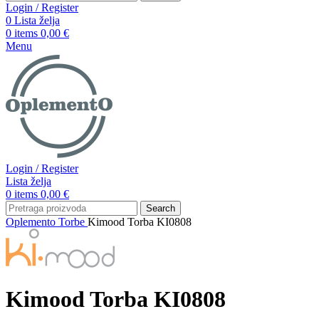
Login / Register
0
Lista želja
0
items
0,00
€
Menu
Login / Register
Lista želja
0
items
0,00
€
Search
Oplemento
Torbe
Kimood Torba KI0808
Kimood Torba KI0808