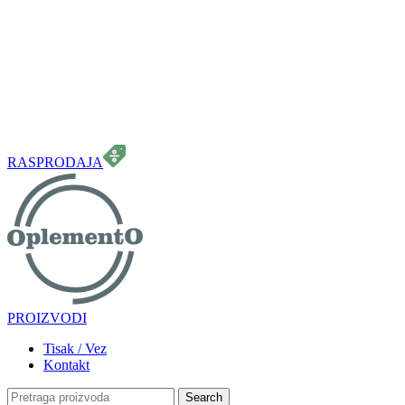
099 331 5664
info.oplemento@gmail.com
RASPRODAJA
PROIZVODI
Tisak / Vez
Kontakt
Search