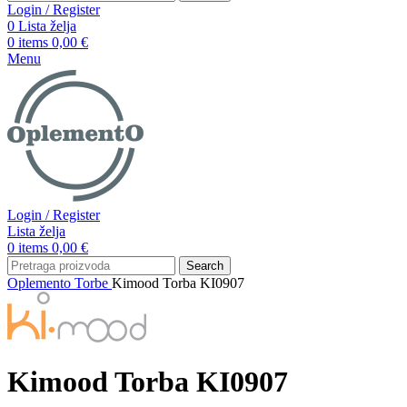
Login / Register
0
Lista želja
0
items
0,00
€
Menu
Login / Register
Lista želja
0
items
0,00
€
Search
Oplemento
Torbe
Kimood Torba KI0907
Kimood Torba KI0907