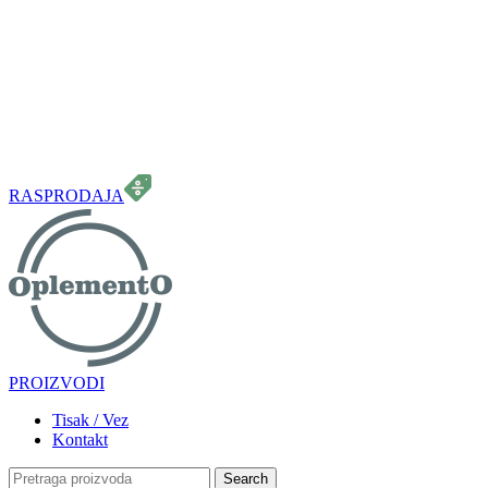
099 331 5664
info.oplemento@gmail.com
RASPRODAJA
PROIZVODI
Tisak / Vez
Kontakt
Search