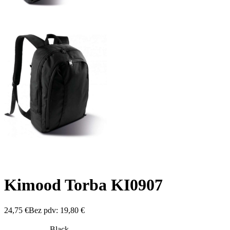
Kimood Torba KI0907
24,75
€
Bez pdv:
19,80
€
Black