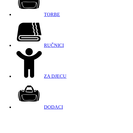
TORBE
RUČNICI
ZA DJECU
DODACI
098 966 9097