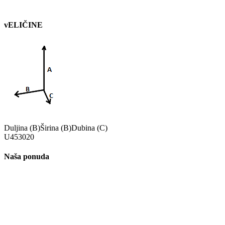
vELIČINE
Duljina (B)
Širina (B)
Dubina (C)
U
45
30
20
Naša ponuda