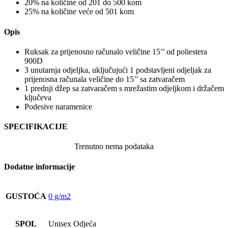
20% na količine od 201 do 500 kom
25% na količine veće od 501 kom
Opis
Ruksak za prijenosno računalo veličine 15’’ od poliestera
900D
3 unutarnja odjeljka, uključujući 1 podstavljeni odjeljak za
prijenosna računala veličine do 15’’ sa zatvaračem
1 prednji džep sa zatvaračem s mrežastim odjeljkom i držačem
ključeva
Podesive naramenice
SPECIFIKACIJE
Trenutno nema podataka
Dodatne informacije
GUSTOĆA
0 g/m2
SPOL
Unisex Odjeća