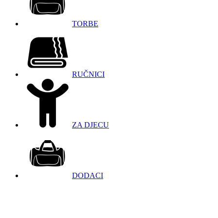
TORBE
RUČNICI
ZA DJECU
DODACI
098 966 9097