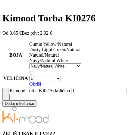
Kimood Torba KI0276
Od:
3,65
€
Bez pdv:
2,92
€
Cumin Yellow/Natural
Dusty Light Green/Natural
BOJA
Natural/Natural
Navy/Natural White
U
VELIČINA
Obriši
Kimood Torba KI0276 količina
Dodaj u košaricu
ŽELIŠ TISAK ILI VEZ?