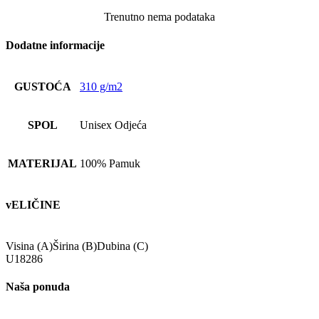
Trenutno nema podataka
Dodatne informacije
GUSTOĆA
310 g/m2
SPOL
Unisex Odjeća
MATERIJAL
100% Pamuk
vELIČINE
Visina (A)
Širina (B)
Dubina (C)
U
18
28
6
Naša ponuda