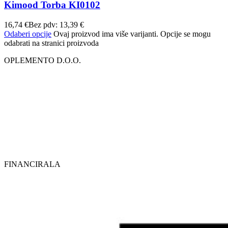
Kimood Torba KI0102
16,74
€
Bez pdv:
13,39
€
Odaberi opcije
Ovaj proizvod ima više varijanti. Opcije se mogu
odabrati na stranici proizvoda
OPLEMENTO D.O.O.
FINANCIRALA