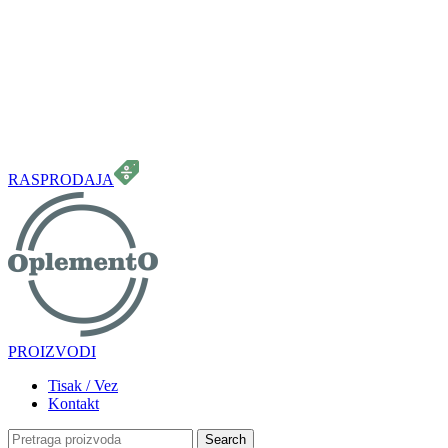
099 331 5664
info.oplemento@gmail.com
RASPRODAJA
PROIZVODI
Tisak / Vez
Kontakt
Search