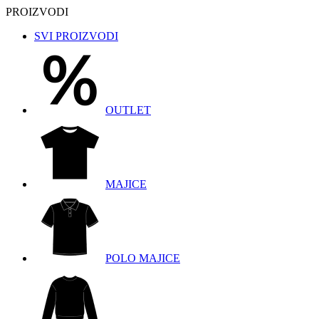
PROIZVODI
SVI PROIZVODI
OUTLET
MAJICE
POLO MAJICE