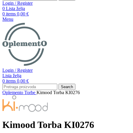
Login / Register
0
Lista želja
0
items
0,00
€
Menu
Login / Register
Lista želja
0
items
0,00
€
Search
Oplemento
Torbe
Kimood Torba KI0276
Kimood Torba KI0276