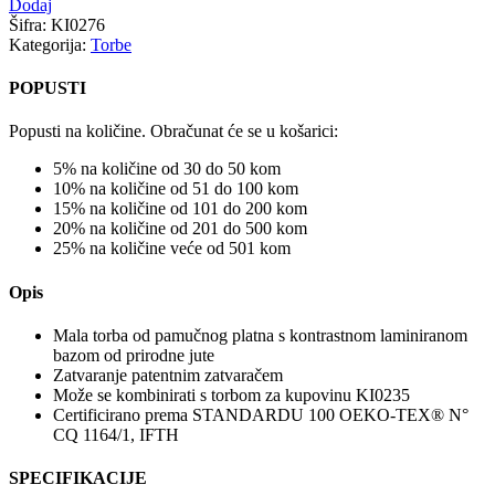
Dodaj
Šifra:
KI0276
Kategorija:
Torbe
POPUSTI
Popusti na količine. Obračunat će se u košarici:
5% na količine od 30 do 50 kom
10% na količine od 51 do 100 kom
15% na količine od 101 do 200 kom
20% na količine od 201 do 500 kom
25% na količine veće od 501 kom
Opis
Mala torba od pamučnog platna s kontrastnom laminiranom
bazom od prirodne jute
Zatvaranje patentnim zatvaračem
Može se kombinirati s torbom za kupovinu KI0235
Certificirano prema STANDARDU 100 OEKO-TEX® N°
CQ 1164/1, IFTH
SPECIFIKACIJE