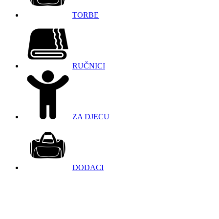
TORBE
RUČNICI
ZA DJECU
DODACI
098 966 9097