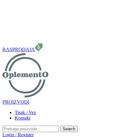
099 331 5664
info.oplemento@gmail.com
RASPRODAJA
PROIZVODI
Tisak / Vez
Kontakt
Search
Login / Register