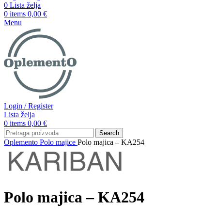
0
Lista želja
0
items
0,00
€
Menu
Login / Register
Lista želja
0
items
0,00
€
Search
Oplemento
Polo majice
Polo majica – KA254
Polo majica – KA254