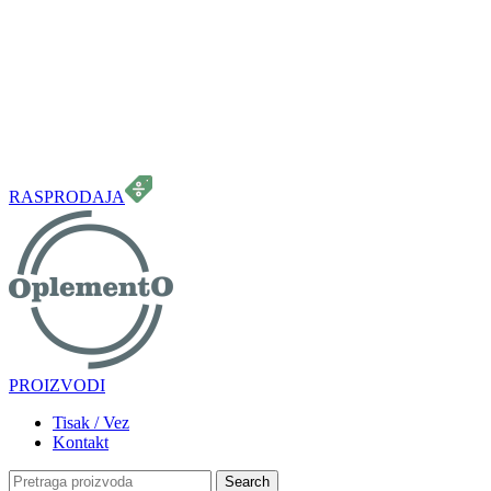
099 331 5664
info.oplemento@gmail.com
RASPRODAJA
PROIZVODI
Tisak / Vez
Kontakt
Search