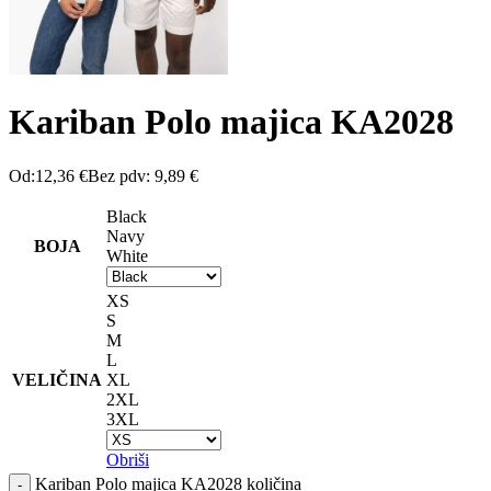
Kariban Polo majica KA2028
Od:
12,36
€
Bez pdv:
9,89
€
Black
Navy
BOJA
White
XS
S
M
L
VELIČINA
XL
2XL
3XL
Obriši
Kariban Polo majica KA2028 količina