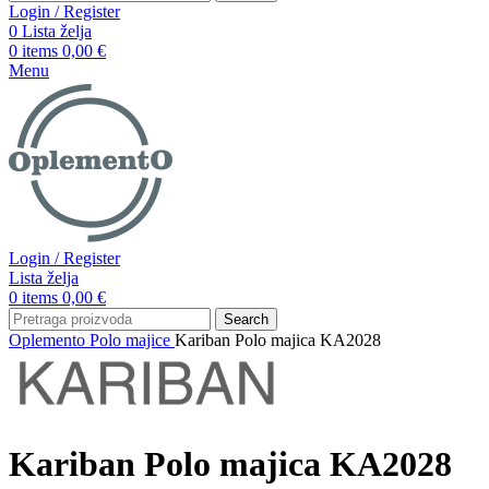
Login / Register
0
Lista želja
0
items
0,00
€
Menu
Login / Register
Lista želja
0
items
0,00
€
Search
Oplemento
Polo majice
Kariban Polo majica KA2028
Kariban Polo majica KA2028