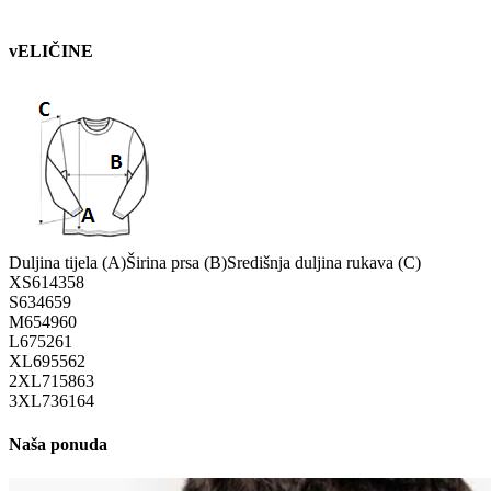
vELIČINE
Duljina tijela (A)
Širina prsa (B)
Središnja duljina rukava (C)
XS
61
43
58
S
63
46
59
M
65
49
60
L
67
52
61
XL
69
55
62
2XL
71
58
63
3XL
73
61
64
Naša ponuda