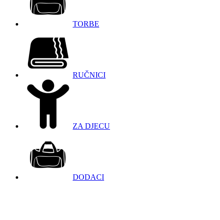
TORBE
RUČNICI
ZA DJECU
DODACI
098 966 9097