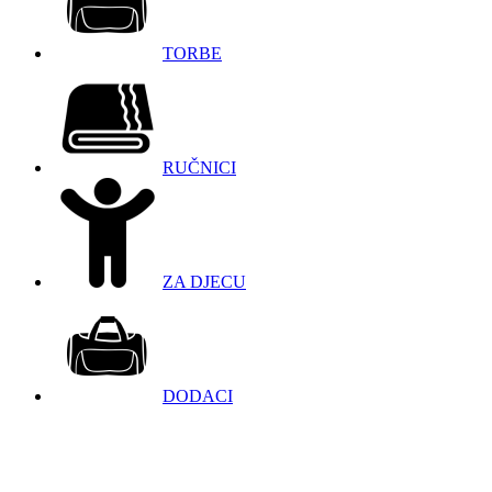
TORBE
RUČNICI
ZA DJECU
DODACI
098 966 9097