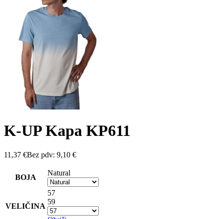
K-UP Kapa KP611
11,37
€
Bez pdv:
9,10
€
Natural
BOJA
57
59
VELIČINA