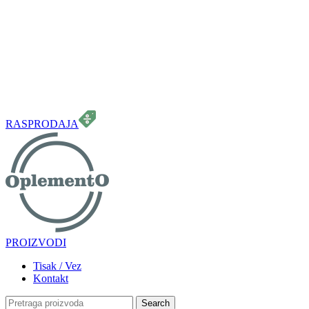
099 331 5664
info.oplemento@gmail.com
RASPRODAJA
PROIZVODI
Tisak / Vez
Kontakt
Search