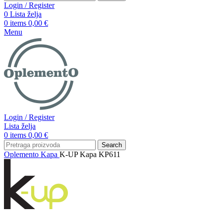
Login / Register
0
Lista želja
0
items
0,00
€
Menu
Login / Register
Lista želja
0
items
0,00
€
Search
Oplemento
Kapa
K-UP Kapa KP611