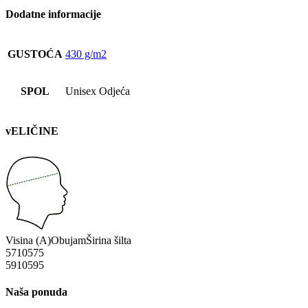
Dodatne informacije
GUSTOĆA
430 g/m2
SPOL
Unisex Odjeća
vELIČINE
Visina (A)
Obujam
Širina šilta
57
10
57
5
59
10
59
5
Naša ponuda