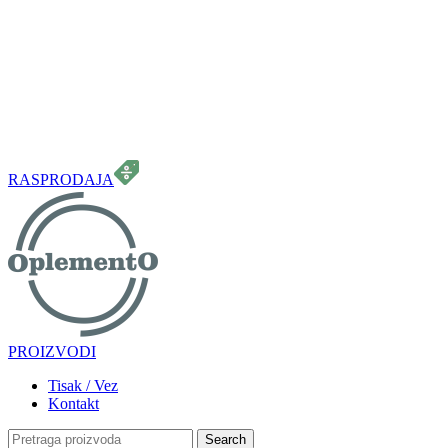
099 331 5664
info.oplemento@gmail.com
RASPRODAJA
PROIZVODI
Tisak / Vez
Kontakt
Search