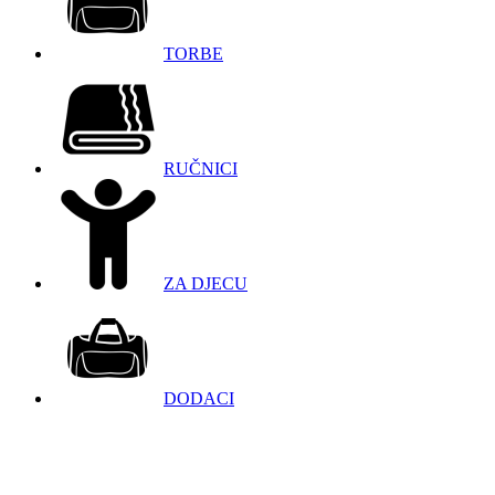
TORBE
RUČNICI
ZA DJECU
DODACI
098 966 9097