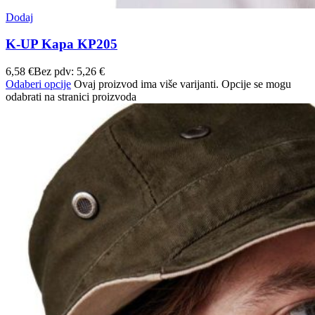
Dodaj
K-UP Kapa KP205
6,58
€
Bez pdv:
5,26
€
Odaberi opcije
Ovaj proizvod ima više varijanti. Opcije se mogu
odabrati na stranici proizvoda