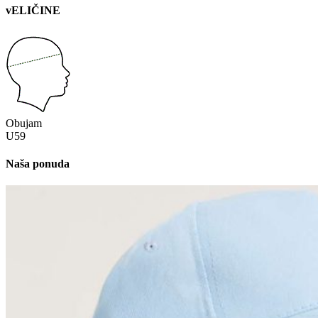
vELIČINE
Obujam
U
59
Naša ponuda