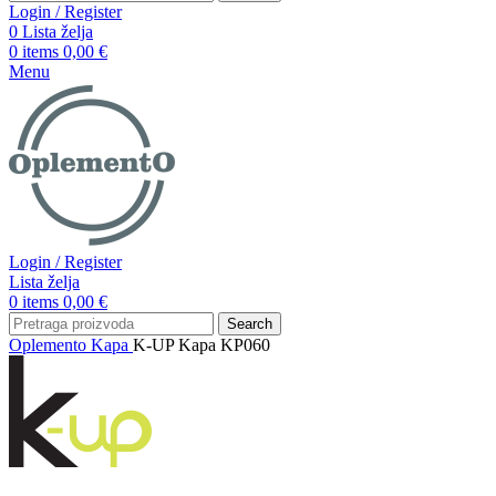
Login / Register
0
Lista želja
0
items
0,00
€
Menu
Login / Register
Lista želja
0
items
0,00
€
Search
Oplemento
Kapa
K-UP Kapa KP060