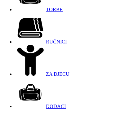
TORBE
RUČNICI
ZA DJECU
DODACI
098 966 9097