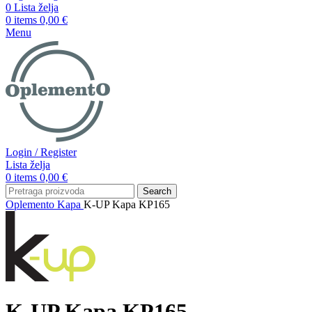
0
Lista želja
0
items
0,00
€
Menu
Login / Register
Lista želja
0
items
0,00
€
Search
Oplemento
Kapa
K-UP Kapa KP165
K-UP Kapa KP165