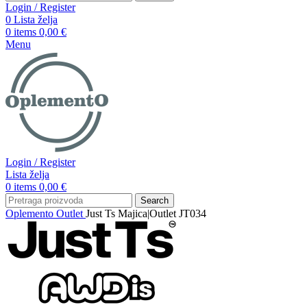
Login / Register
0
Lista želja
0
items
0,00
€
Menu
Login / Register
Lista želja
0
items
0,00
€
Search
Oplemento
Outlet
Just Ts Majica|Outlet JT034