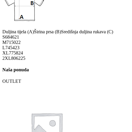
Duljina tijela (A)
Širina prsa (B)
Središnja duljina rukava (C)
S
68
46
21
M
71
50
22
L
74
54
23
XL
77
58
24
2XL
80
62
25
Naša ponuda
OUTLET