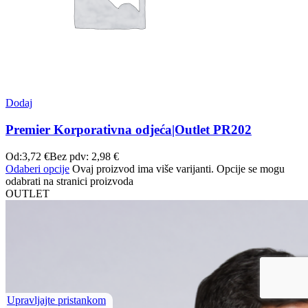
Dodaj
Premier Korporativna odjeća|Outlet PR202
Od:
3,72
€
Bez pdv:
2,98
€
Odaberi opcije
Ovaj proizvod ima više varijanti. Opcije se mogu
odabrati na stranici proizvoda
OUTLET
Upravljajte pristankom