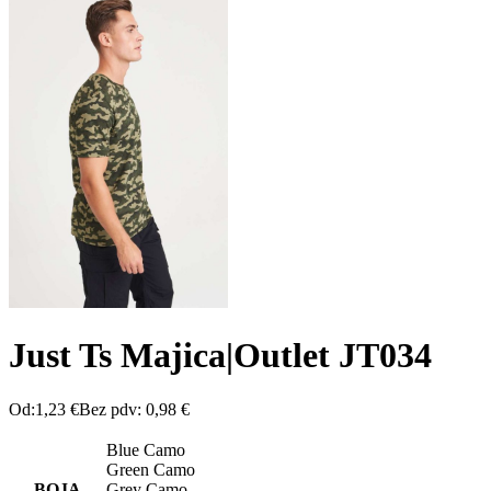
Just Ts Majica|Outlet JT034
Od:
1,23
€
Bez pdv:
0,98
€
Blue Camo
Green Camo
BOJA
Grey Camo