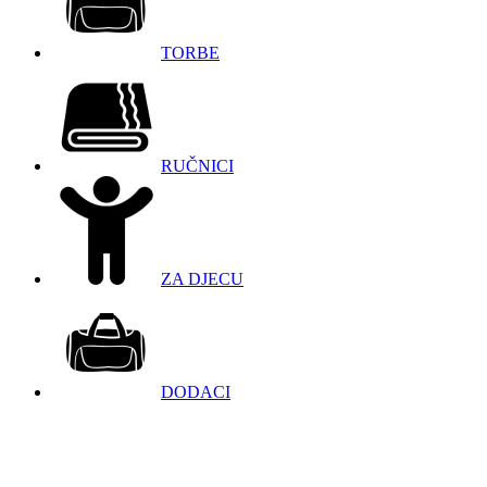
TORBE
RUČNICI
ZA DJECU
DODACI
098 966 9097