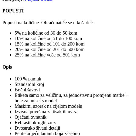
POPUSTI
Popusti na količine. Obračunat će se u košarici:
5% na količine od 30 do 50 kom
10% na količine od 51 do 100 kom
15% na količine od 101 do 200 kom
20% na količine od 201 do 500 kom
25% na količine veće od 501 kom
Opis
100 % pamuk
Standardni kroj
Bočni šavovi
Etiketa samo za veličinu, za jednostavnu promjenu marke –
boje za uniseks model
Maskirni uzorak na cijelom modelu
Izvrsna površina za tisak ili uvez
Ojačani ovratnik
Rebrasti okrugli izrez
Dvostruko šivani detalji
Perite odjeću tamnih boja zasebno