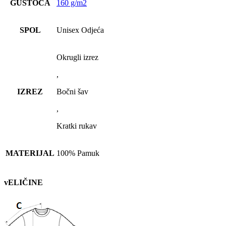
GUSTOĆA
160 g/m2
SPOL
Unisex Odjeća
Okrugli izrez
,
IZREZ
Bočni šav
,
Kratki rukav
MATERIJAL
100% Pamuk
vELIČINE