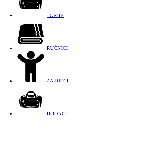
TORBE
RUČNICI
ZA DJECU
DODACI
098 966 9097