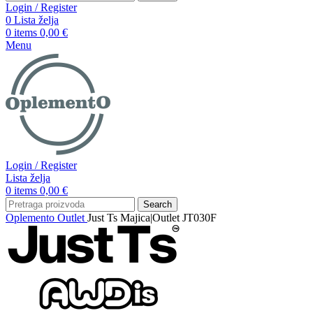
Login / Register
0
Lista želja
0
items
0,00
€
Menu
Login / Register
Lista želja
0
items
0,00
€
Search
Oplemento
Outlet
Just Ts Majica|Outlet JT030F