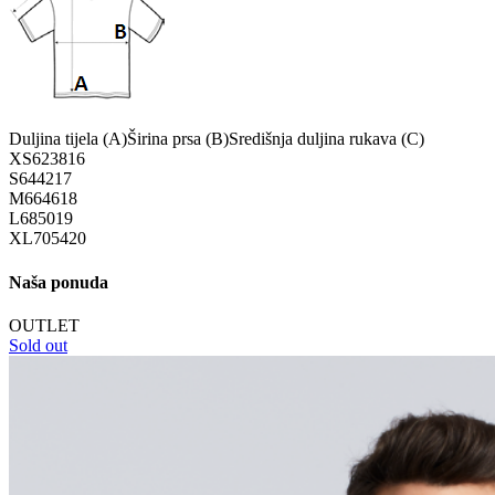
Duljina tijela (A)
Širina prsa (B)
Središnja duljina rukava (C)
XS
62
38
16
S
64
42
17
M
66
46
18
L
68
50
19
XL
70
54
20
Naša ponuda
OUTLET
Sold out