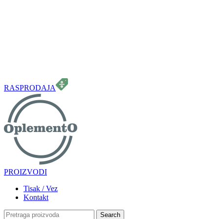
099 331 5664
info.oplemento@gmail.com
RASPRODAJA
PROIZVODI
Tisak / Vez
Kontakt
Search