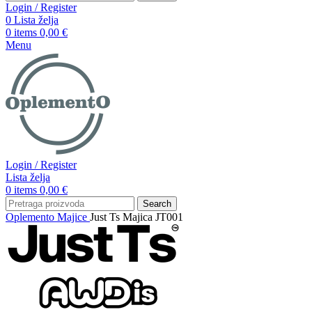
Login / Register
0
Lista želja
0
items
0,00
€
Menu
Login / Register
Lista želja
0
items
0,00
€
Search
Oplemento
Majice
Just Ts Majica JT001