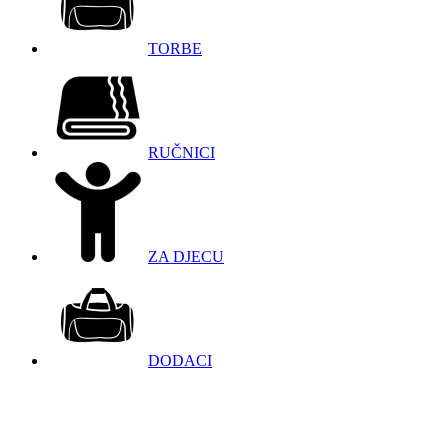
TORBE
RUČNICI
ZA DJECU
DODACI
098 966 9097