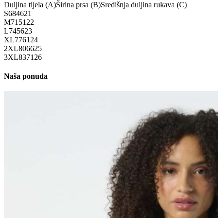
Duljina tijela (A)
Širina prsa (B)
Središnja duljina rukava (C)
S
68
46
21
M
71
51
22
L
74
56
23
XL
77
61
24
2XL
80
66
25
3XL
83
71
26
Naša ponuda