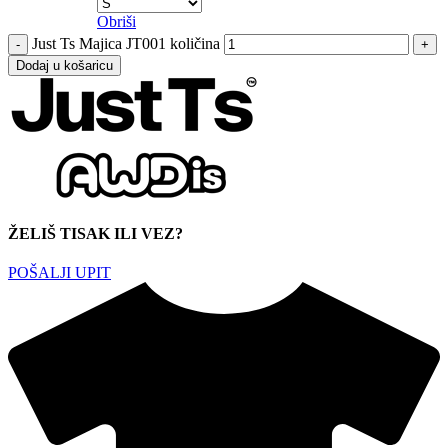
Obriši
Just Ts Majica JT001 količina
Dodaj u košaricu
ŽELIŠ TISAK ILI VEZ?
POŠALJI UPIT