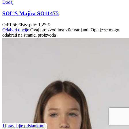
Dodaj
SOL’S Majica SO11475
Od:
1,56
€
Bez pdv:
1,25
€
Odaberi opcije
Ovaj proizvod ima više varijanti. Opcije se mogu
odabrati na stranici proizvoda
Upravljajte pristankom