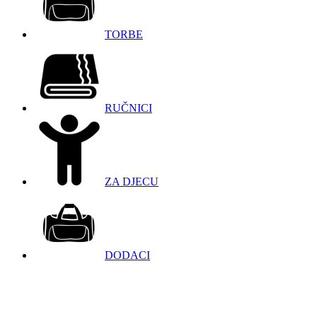
TORBE
RUČNICI
ZA DJECU
DODACI
098 966 9097