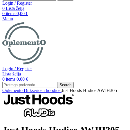
Login / Register
0
Lista želja
0
items
0,00
€
Menu
Login / Register
Lista želja
0
items
0,00
€
Search
Oplemento
Dukserice i hoodice
Just Hoods Hudice AWJH305