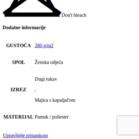
Don't bleach
Dodatne informacije
GUSTOĆA
280 g/m2
SPOL
Ženska odjeća
Dugi rukav
IZREZ
,
Majica s kapuljačom
MATERIJAL
Pamuk / poliester
vELIČINE
Upravljajte pristankom