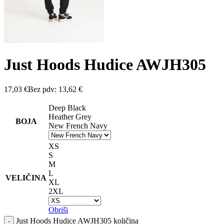
Just Hoods Hudice AWJH305
17,03
€
Bez pdv:
13,62
€
Deep Black
Heather Grey
BOJA
New French Navy
XS
S
M
L
VELIČINA
XL
2XL
Obriši
Just Hoods Hudice AWJH305 količina