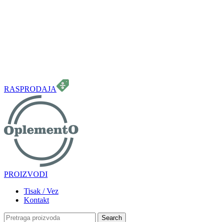
099 331 5664
info.oplemento@gmail.com
RASPRODAJA
PROIZVODI
Tisak / Vez
Kontakt
Search