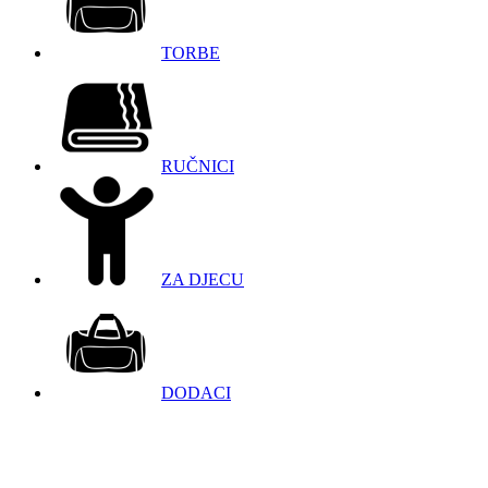
TORBE
RUČNICI
ZA DJECU
DODACI
098 966 9097