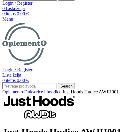
Login / Register
0
Lista želja
0
items
0,00
€
Menu
Login / Register
Lista želja
0
items
0,00
€
Search
Oplemento
Dukserice i hoodice
Just Hoods Hudice AWJH001