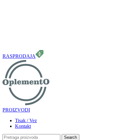
099 331 5664
info.oplemento@gmail.com
RASPRODAJA
PROIZVODI
Tisak / Vez
Kontakt
Search