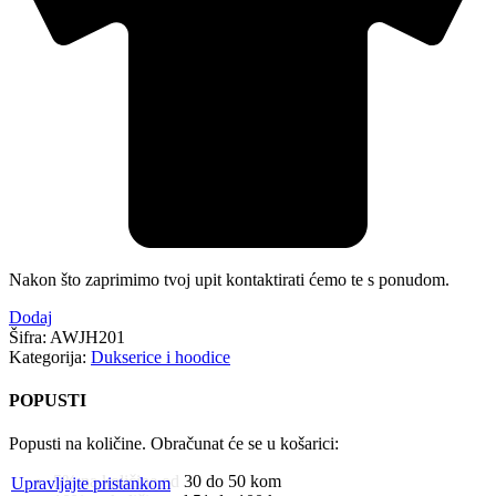
Nakon što zaprimimo tvoj upit kontaktirati ćemo te s ponudom.
Dodaj
Šifra:
AWJH201
Kategorija:
Dukserice i hoodice
POPUSTI
Popusti na količine. Obračunat će se u košarici:
5% na količine od 30 do 50 kom
Upravljajte pristankom