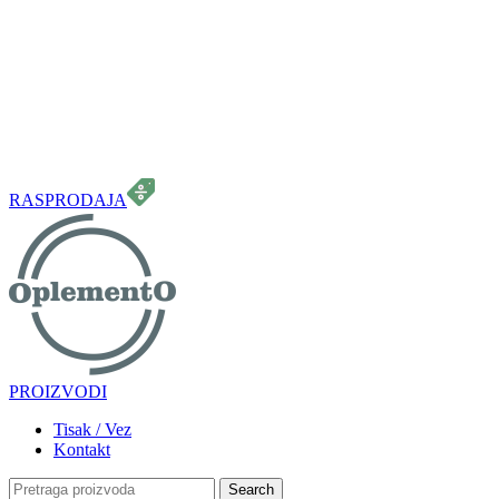
099 331 5664
info.oplemento@gmail.com
RASPRODAJA
PROIZVODI
Tisak / Vez
Kontakt
Search