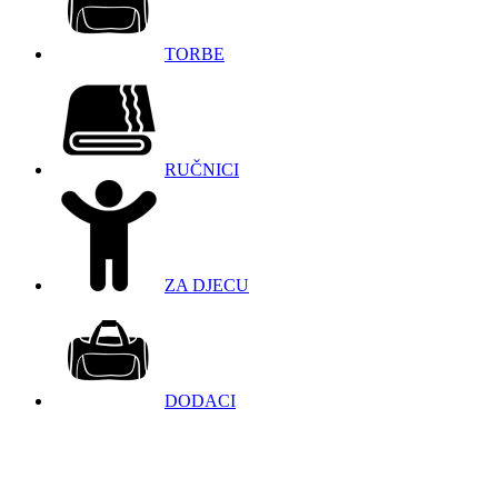
TORBE
RUČNICI
ZA DJECU
DODACI
098 966 9097