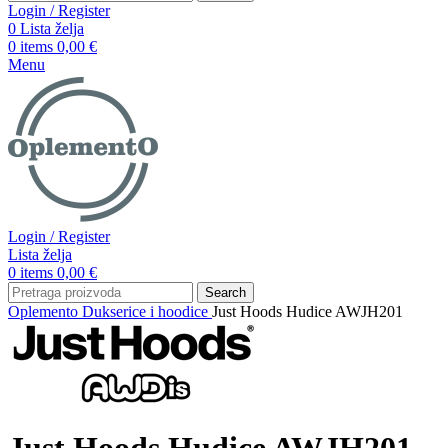
Login / Register
0
Lista želja
0
items
0,00
€
Menu
Login / Register
Lista želja
0
items
0,00
€
Search
Oplemento
Dukserice i hoodice
Just Hoods Hudice AWJH201