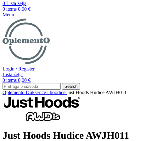
0
Lista želja
0
items
0,00
€
Menu
Login / Register
Lista želja
0
items
0,00
€
Search
Oplemento
Dukserice i hoodice
Just Hoods Hudice AWJH011
Just Hoods Hudice AWJH011