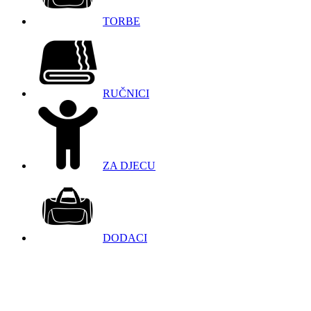
TORBE
RUČNICI
ZA DJECU
DODACI
098 966 9097