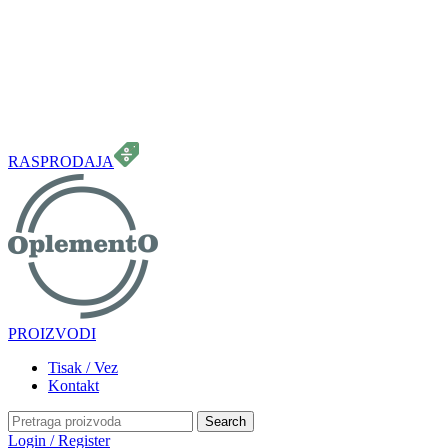
099 331 5664
info.oplemento@gmail.com
RASPRODAJA
PROIZVODI
Tisak / Vez
Kontakt
Search
Login / Register