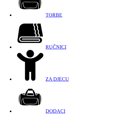
TORBE
RUČNICI
ZA DJECU
DODACI
098 966 9097