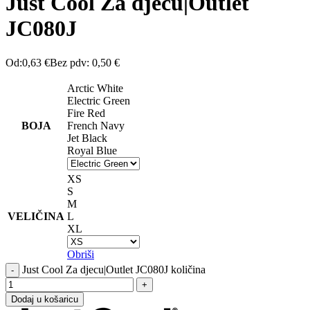
Just Cool Za djecu|Outlet
JC080J
Od:
0,63
€
Bez pdv:
0,50
€
Arctic White
Electric Green
Fire Red
BOJA
French Navy
Jet Black
Royal Blue
XS
S
M
VELIČINA
L
XL
Obriši
Just Cool Za djecu|Outlet JC080J količina
Dodaj u košaricu