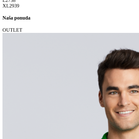
L
27
38
XL
29
39
Naša ponuda
OUTLET