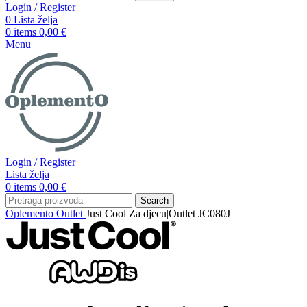
Login / Register
0
Lista želja
0
items
0,00
€
Menu
Login / Register
Lista želja
0
items
0,00
€
Search
Oplemento
Outlet
Just Cool Za djecu|Outlet JC080J