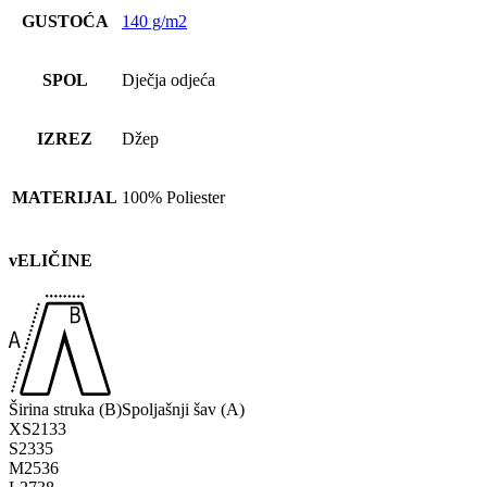
GUSTOĆA
140 g/m2
SPOL
Dječja odjeća
IZREZ
Džep
MATERIJAL
100% Poliester
vELIČINE
Širina struka (B)
Spoljašnji šav (A)
XS
21
33
S
23
35
M
25
36