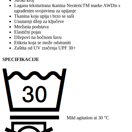
Široki kroj
Lagana teksturirana tkanina NeotericTM marke AWDis s
ugrađenim svojstvima za upijanje
Tkanina koja upija i brzo se suši
Unutarnji džep za ključeve
Mrežasta podstava
Elastični pojas
Džepovi na bočnom šavu
Etiketa koja se može odstraniti
Zaštita od UV zračenja UPF 30+
SPECIFIKACIJE
Mild agitation at 30 °C