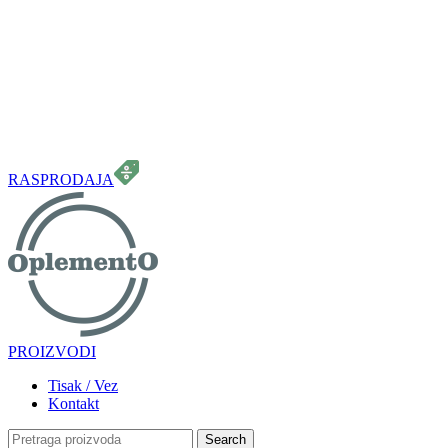
099 331 5664
info.oplemento@gmail.com
RASPRODAJA
PROIZVODI
Tisak / Vez
Kontakt
Search