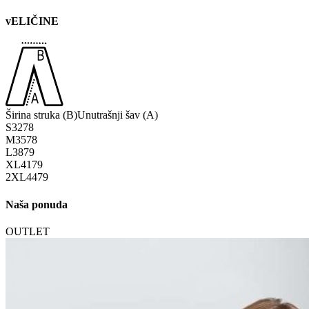
vELIČINE
Širina struka (B)
Unutrašnji šav (A)
S
32
78
M
35
78
L
38
79
XL
41
79
2XL
44
79
Naša ponuda
OUTLET