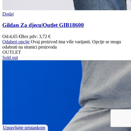
Dodaj
Gildan Za djecu|Outlet GIB18600
Od:
4,65
€
Bez pdv:
3,72
€
Odaberi opcije
Ovaj proizvod ima više varijanti. Opcije se mogu
odabrati na stranici proizvoda
OUTLET
Sold out
Upravljajte pristankom