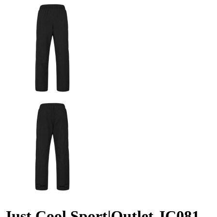
Just Cool Sport|Outlet JC081