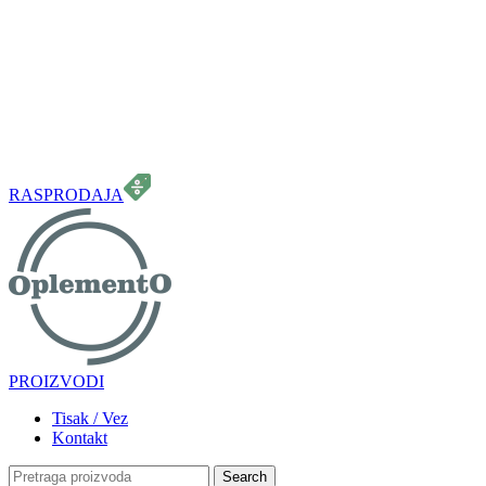
099 331 5664
info.oplemento@gmail.com
RASPRODAJA
PROIZVODI
Tisak / Vez
Kontakt
Search