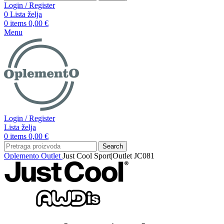
Login / Register
0
Lista želja
0
items
0,00
€
Menu
Login / Register
Lista želja
0
items
0,00
€
Search
Oplemento
Outlet
Just Cool Sport|Outlet JC081