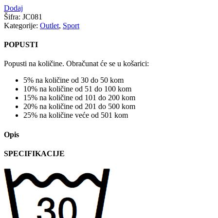
Dodaj
Šifra:
JC081
Kategorije:
Outlet
,
Sport
POPUSTI
Popusti na količine. Obračunat će se u košarici:
5% na količine od 30 do 50 kom
10% na količine od 51 do 100 kom
15% na količine od 101 do 200 kom
20% na količine od 201 do 500 kom
25% na količine veće od 501 kom
Opis
SPECIFIKACIJE