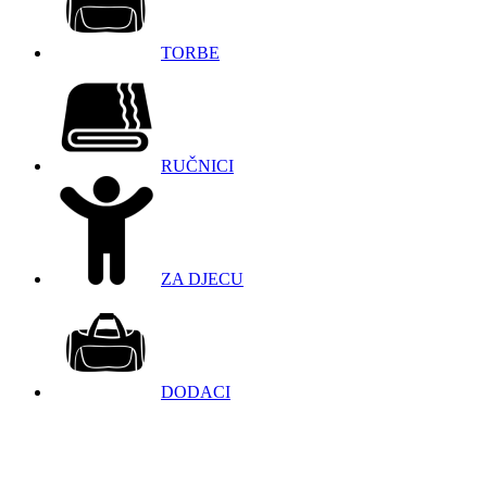
TORBE
RUČNICI
ZA DJECU
DODACI
098 966 9097