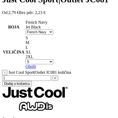
Od:
2,79
€
Bez pdv:
2,23
€
French Navy
BOJA
Jet Black
S
M
L
VELIČINA
XL
2XL
Obriši
Just Cool Sport|Outlet JC081 količina
Dodaj u košaricu