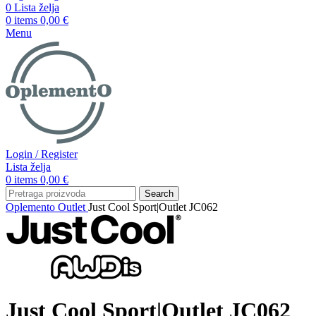
0
Lista želja
0
items
0,00
€
Menu
Login / Register
Lista želja
0
items
0,00
€
Search
Oplemento
Outlet
Just Cool Sport|Outlet JC062
Just Cool Sport|Outlet JC062