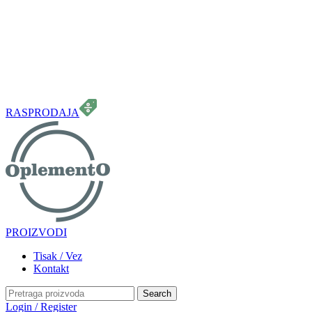
099 331 5664
info.oplemento@gmail.com
RASPRODAJA
PROIZVODI
Tisak / Vez
Kontakt
Search
Login / Register