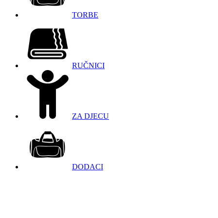
TORBE
RUČNICI
ZA DJECU
DODACI
098 966 9097