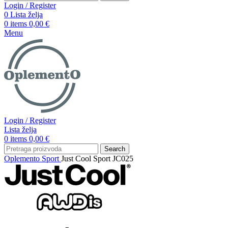
Login / Register
0
Lista želja
0
items
0,00
€
Menu
Login / Register
Lista želja
0
items
0,00
€
Search
Oplemento
Sport
Just Cool Sport JC025