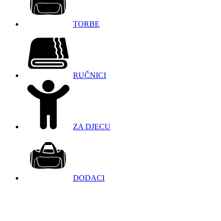
TORBE
RUČNICI
ZA DJECU
DODACI
098 966 9097