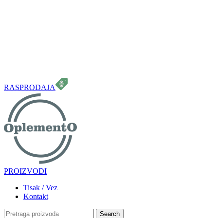
099 331 5664
info.oplemento@gmail.com
RASPRODAJA
PROIZVODI
Tisak / Vez
Kontakt
Search