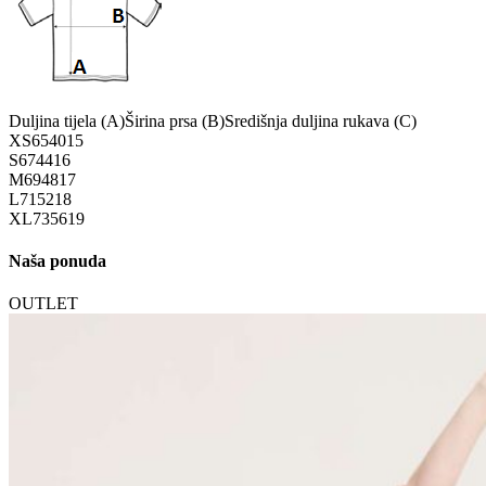
Duljina tijela (A)
Širina prsa (B)
Središnja duljina rukava (C)
XS
65
40
15
S
67
44
16
M
69
48
17
L
71
52
18
XL
73
56
19
Naša ponuda
OUTLET