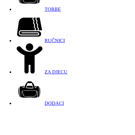
TORBE
RUČNICI
ZA DJECU
DODACI
098 966 9097