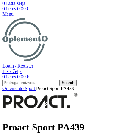
0
Lista želja
0
items
0,00
€
Menu
Login / Register
Lista želja
0
items
0,00
€
Search
Oplemento
Sport
Proact Sport PA439
Proact Sport PA439