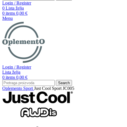
Login / Register
0
Lista želja
0
items
0,00
€
Menu
Login / Register
Lista želja
0
items
0,00
€
Search
Oplemento
Sport
Just Cool Sport JC005