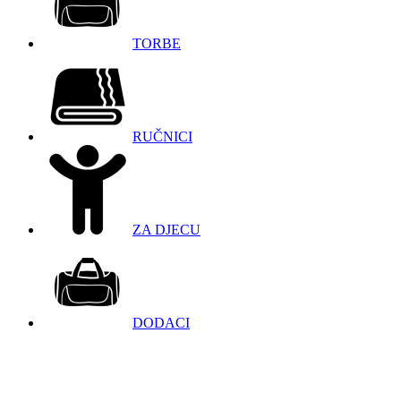
TORBE
RUČNICI
ZA DJECU
DODACI
098 966 9097