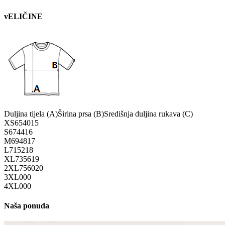
vELIČINE
Duljina tijela (A)
Širina prsa (B)
Središnja duljina rukava (C)
XS
65
40
15
S
67
44
16
M
69
48
17
L
71
52
18
XL
73
56
19
2XL
75
60
20
3XL
0
0
0
4XL
0
0
0
Naša ponuda