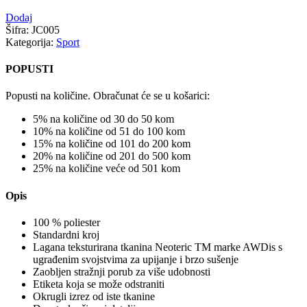
Dodaj
Šifra:
JC005
Kategorija:
Sport
POPUSTI
Popusti na količine. Obračunat će se u košarici:
5% na količine od 30 do 50 kom
10% na količine od 51 do 100 kom
15% na količine od 101 do 200 kom
20% na količine od 201 do 500 kom
25% na količine veće od 501 kom
Opis
100 % poliester
Standardni kroj
Lagana teksturirana tkanina Neoteric TM marke AWDis s
ugrađenim svojstvima za upijanje i brzo sušenje
Zaobljen stražnji porub za više udobnosti
Etiketa koja se može odstraniti
Okrugli izrez od iste tkanine