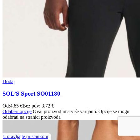
Dodaj
SOL’S Sport SO01180
Od:
4,65
€
Bez pdv:
3,72
€
Odaberi opcije
Ovaj proizvod ima više varijanti. Opcije se mogu
odabrati na stranici proizvoda
Upravljajte pristankom