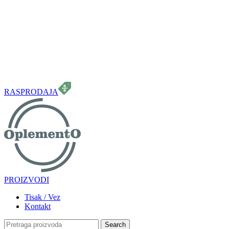
099 331 5664
info.oplemento@gmail.com
RASPRODAJA
PROIZVODI
Tisak / Vez
Kontakt
Search