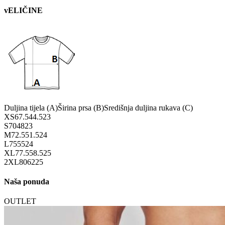
vELIČINE
Duljina tijela (A)
Širina prsa (B)
Središnja duljina rukava (C)
XS
67.5
44.5
23
S
70
48
23
M
72.5
51.5
24
L
75
55
24
XL
77.5
58.5
25
2XL
80
62
25
Naša ponuda
OUTLET