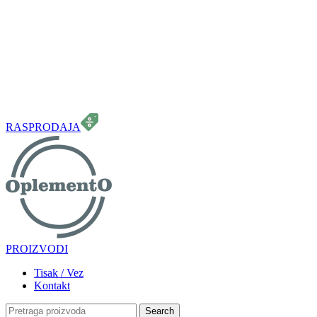
099 331 5664
info.oplemento@gmail.com
RASPRODAJA
PROIZVODI
Tisak / Vez
Kontakt
Search