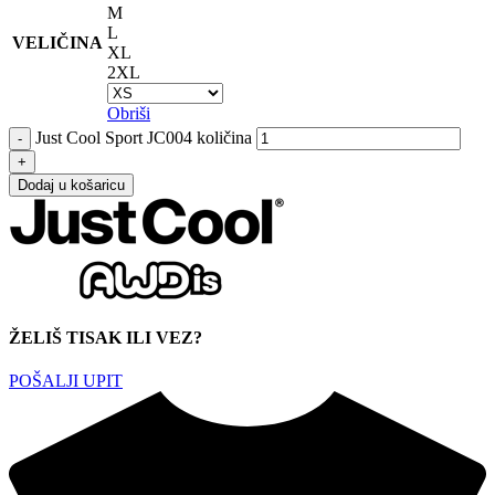
M
L
VELIČINA
XL
2XL
Obriši
Just Cool Sport JC004 količina
Dodaj u košaricu
ŽELIŠ TISAK ILI VEZ?
POŠALJI UPIT