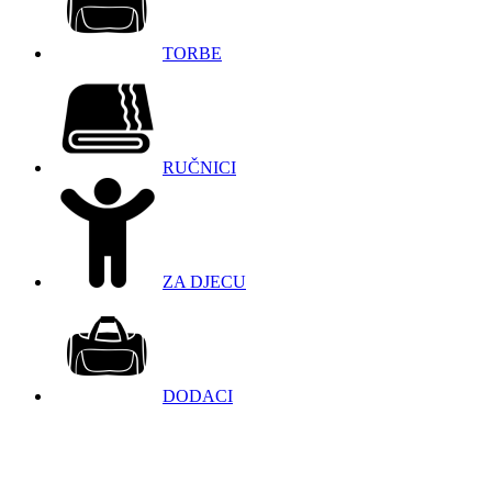
TORBE
RUČNICI
ZA DJECU
DODACI
098 966 9097