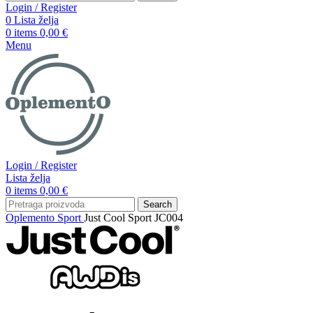
Login / Register
0
Lista želja
0
items
0,00
€
Menu
Login / Register
Lista želja
0
items
0,00
€
Search
Oplemento
Sport
Just Cool Sport JC004