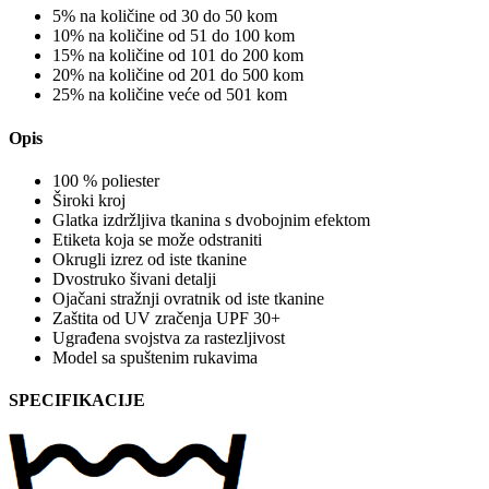
5% na količine od 30 do 50 kom
10% na količine od 51 do 100 kom
15% na količine od 101 do 200 kom
20% na količine od 201 do 500 kom
25% na količine veće od 501 kom
Opis
100 % poliester
Široki kroj
Glatka izdržljiva tkanina s dvobojnim efektom
Etiketa koja se može odstraniti
Okrugli izrez od iste tkanine
Dvostruko šivani detalji
Ojačani stražnji ovratnik od iste tkanine
Zaštita od UV zračenja UPF 30+
Ugrađena svojstva za rastezljivost
Model sa spuštenim rukavima
SPECIFIKACIJE