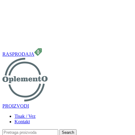
099 331 5664
info.oplemento@gmail.com
RASPRODAJA
PROIZVODI
Tisak / Vez
Kontakt
Search