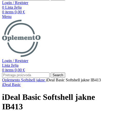
Login / Register
0
Lista želja
0
items
0,00
€
Menu
Login / Register
Lista želja
0
items
0,00
€
Search
Oplemento
Softshell jakne
iDeal Basic Softshell jakne IB413
iDeal Basic
iDeal Basic Softshell jakne
IB413