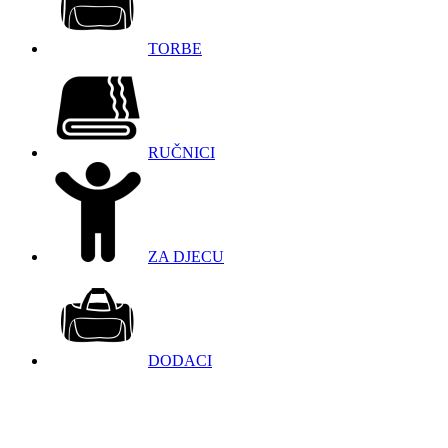
TORBE
RUČNICI
ZA DJECU
DODACI
098 966 9097