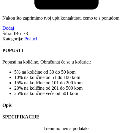
Nakon što zaprimimo tvoj upit kontaktirati ćemo te s ponudom.
Dodaj
Šifra:
IB6173
Kategorija:
Prsluci
POPUSTI
Popusti na količine. Obračunat će se u košarici:
5% na količine od 30 do 50 kom
10% na količine od 51 do 100 kom
15% na količine od 101 do 200 kom
20% na količine od 201 do 500 kom
25% na količine veće od 501 kom
Opis
SPECIFIKACIJE
Trenutno nema podataka