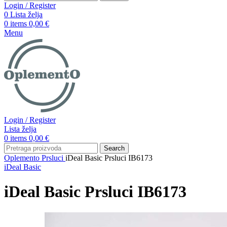
Login / Register
0
Lista želja
0
items
0,00
€
Menu
Login / Register
Lista želja
0
items
0,00
€
Search
Oplemento
Prsluci
iDeal Basic Prsluci IB6173
iDeal Basic
iDeal Basic Prsluci IB6173