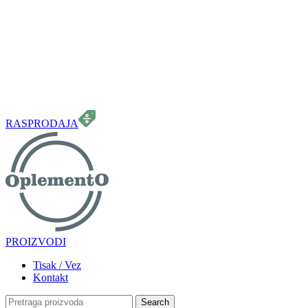
099 331 5664
info.oplemento@gmail.com
RASPRODAJA
PROIZVODI
Tisak / Vez
Kontakt
Search