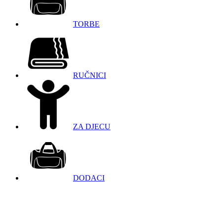
TORBE
RUČNICI
ZA DJECU
DODACI
098 966 9097