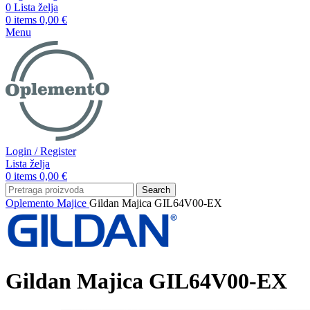
0
Lista želja
0
items
0,00
€
Menu
Login / Register
Lista želja
0
items
0,00
€
Search
Oplemento
Majice
Gildan Majica GIL64V00-EX
Gildan Majica GIL64V00-EX