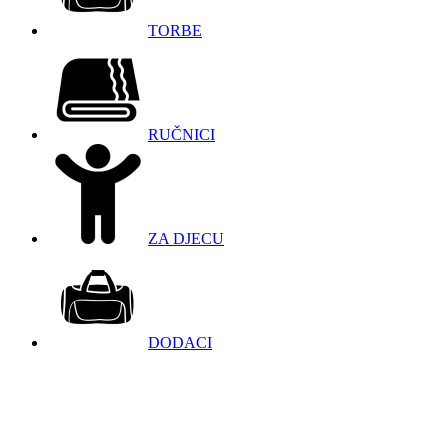
TORBE
RUČNICI
ZA DJECU
DODACI
098 966 9097