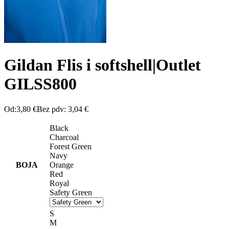
Gildan Flis i softshell|Outlet
GILSS800
Od:
3,80
€
Bez pdv:
3,04
€
Black
Charcoal
Forest Green
Navy
BOJA
Orange
Red
Royal
Safety Green
S
M