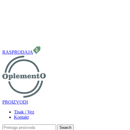
099 331 5664
info.oplemento@gmail.com
RASPRODAJA
PROIZVODI
Tisak / Vez
Kontakt
Search