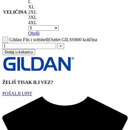
L
XL
VELIČINA
2XL
3XL
4XL
Obriši
Gildan Flis i softshell|Outlet GILSS800 količina
Dodaj u košaricu
ŽELIŠ TISAK ILI VEZ?
POŠALJI UPIT