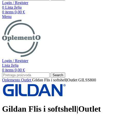
Login / Register
0
Lista želja
0
items
0,00
€
Menu
Login / Register
Lista želja
0
items
0,00
€
Search
Oplemento
Outlet
Gildan Flis i softshell|Outlet GILSS800
Gildan Flis i softshell|Outlet