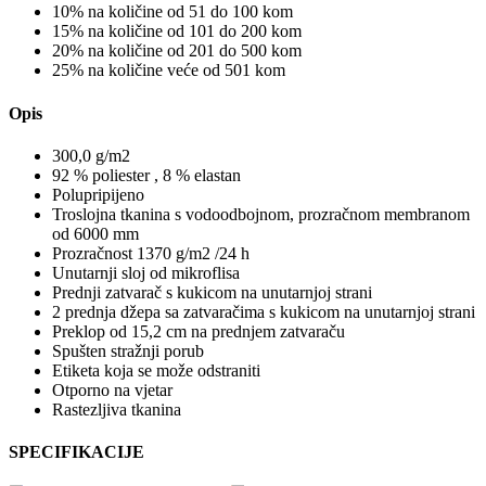
10% na količine od 51 do 100 kom
15% na količine od 101 do 200 kom
20% na količine od 201 do 500 kom
25% na količine veće od 501 kom
Opis
300,0 g/m2
92 % poliester , 8 % elastan
Polupripijeno
Troslojna tkanina s vodoodbojnom, prozračnom membranom
od 6000 mm
Prozračnost 1370 g/m2 /24 h
Unutarnji sloj od mikroflisa
Prednji zatvarač s kukicom na unutarnjoj strani
2 prednja džepa sa zatvaračima s kukicom na unutarnjoj strani
Preklop od 15,2 cm na prednjem zatvaraču
Spušten stražnji porub
Etiketa koja se može odstraniti
Otporno na vjetar
Rastezljiva tkanina
SPECIFIKACIJE