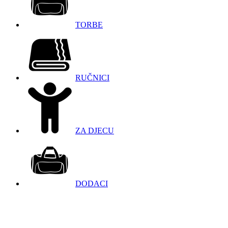
TORBE
RUČNICI
ZA DJECU
DODACI
098 966 9097