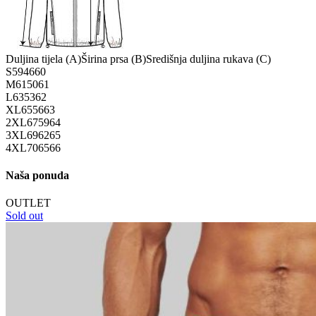
Duljina tijela (A)
Širina prsa (B)
Središnja duljina rukava (C)
S
59
46
60
M
61
50
61
L
63
53
62
XL
65
56
63
2XL
67
59
64
3XL
69
62
65
4XL
70
65
66
Naša ponuda
OUTLET
Sold out