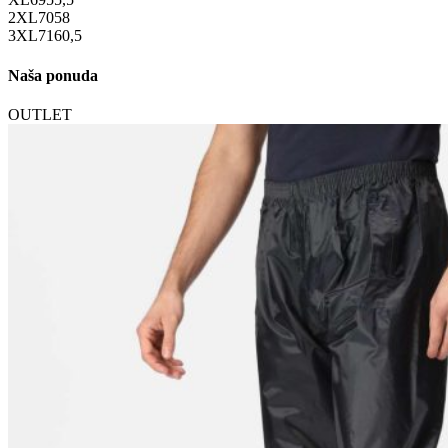
2XL
70
58
3XL
71
60,5
Naša ponuda
OUTLET