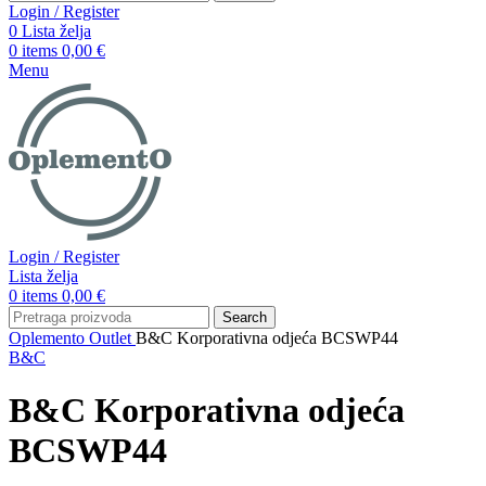
Login / Register
0
Lista želja
0
items
0,00
€
Menu
Login / Register
Lista želja
0
items
0,00
€
Search
Oplemento
Outlet
B&C Korporativna odjeća BCSWP44
B&C
B&C Korporativna odjeća
BCSWP44