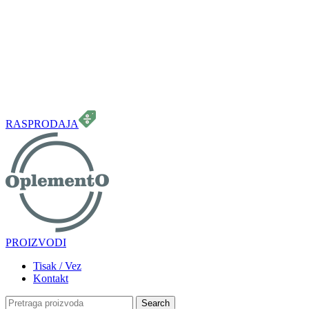
099 331 5664
info.oplemento@gmail.com
RASPRODAJA
PROIZVODI
Tisak / Vez
Kontakt
Search