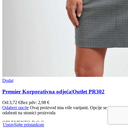
Dodaj
Premier Korporativna odjeća|Outlet PR302
Od:
3,72
€
Bez pdv:
2,98
€
Odaberi opcije
Ovaj proizvod ima više varijanti. Opcije se mogu
odabrati na stranici proizvoda
OPLEMENTO D.O.O.
Upravljajte pristankom