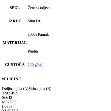
SPOL
Ženska odjeća
IZREZ
Slim Fit
100% Pamuk
MATERIJAL
,
Puplin
GUSTOĆA
120 g/m2
vELIČINE
Duljina tijela (A)
Širina prsa (B)
XS
65
45,5
S
66
48
M
67
50,5
L
68
53
XL
69
55,5