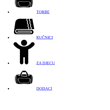
TORBE
RUČNICI
ZA DJECU
DODACI
098 966 9097