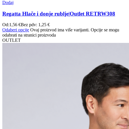
Dodaj
Regatta Hlače i donje rublje|Outlet RETRW308
Od:
1,56
€
Bez pdv:
1,25
€
Odaberi opcije
Ovaj proizvod ima više varijanti. Opcije se mogu
odabrati na stranici proizvoda
OUTLET