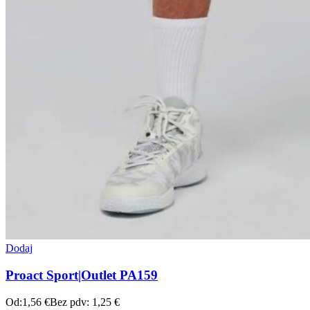
Dodaj
Proact Sport|Outlet PA159
Od:
1,56
€
Bez pdv:
1,25
€