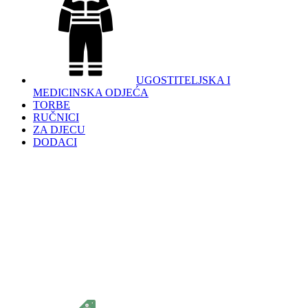
UGOSTITELJSKA I
MEDICINSKA ODJEĆA
TORBE
RUČNICI
ZA DJECU
DODACI
098 966 9097
099 331 5664
info.oplemento@gmail.com