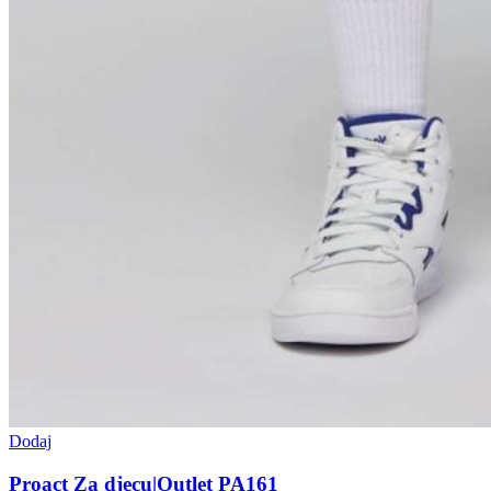
Dodaj
Proact Za djecu|Outlet PA161