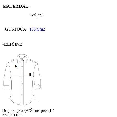
MATERIJAL
,
Češljani
GUSTOĆA
135 g/m2
vELIČINE
Duljina tijela (A)
Širina prsa (B)
3XL
71
60,5