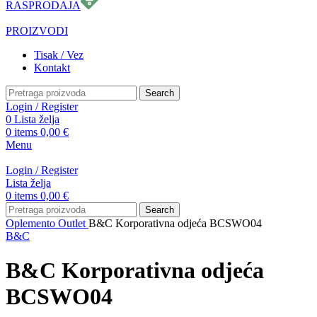
RASPRODAJA
PROIZVODI
Tisak / Vez
Kontakt
Search
Login / Register
0
Lista želja
0
items
0,00
€
Menu
Login / Register
Lista želja
0
items
0,00
€
Search
Oplemento
Outlet
B&C Korporativna odjeća BCSWO04
B&C
B&C Korporativna odjeća
BCSWO04