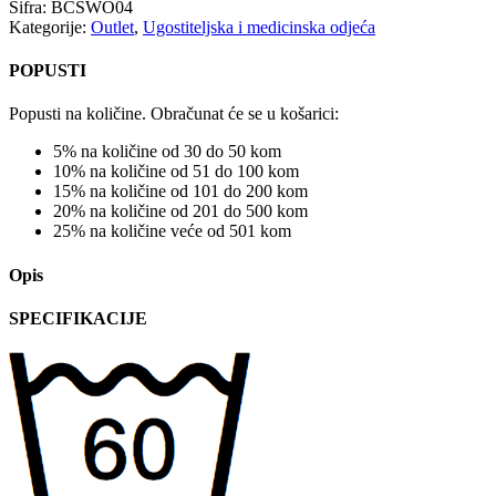
Šifra:
BCSWO04
Kategorije:
Outlet
,
Ugostiteljska i medicinska odjeća
POPUSTI
Popusti na količine. Obračunat će se u košarici:
5% na količine od 30 do 50 kom
10% na količine od 51 do 100 kom
15% na količine od 101 do 200 kom
20% na količine od 201 do 500 kom
25% na količine veće od 501 kom
Opis
SPECIFIKACIJE