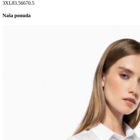
3XL
83.5
66
70.5
Naša ponuda