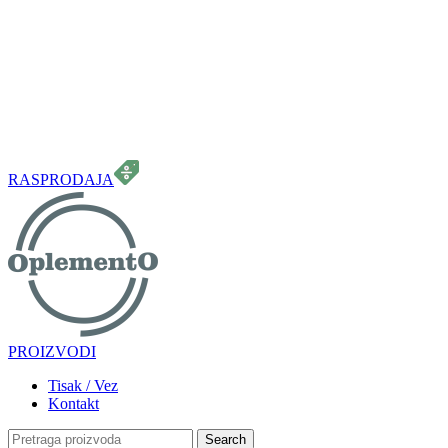
099 331 5664
info.oplemento@gmail.com
RASPRODAJA
PROIZVODI
Tisak / Vez
Kontakt
Search