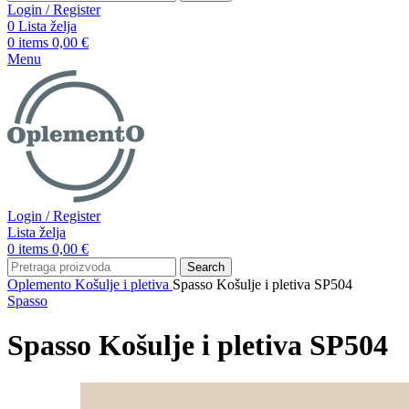
Login / Register
0
Lista želja
0
items
0,00
€
Menu
Login / Register
Lista želja
0
items
0,00
€
Search
Oplemento
Košulje i pletiva
Spasso Košulje i pletiva SP504
Spasso
Spasso Košulje i pletiva SP504