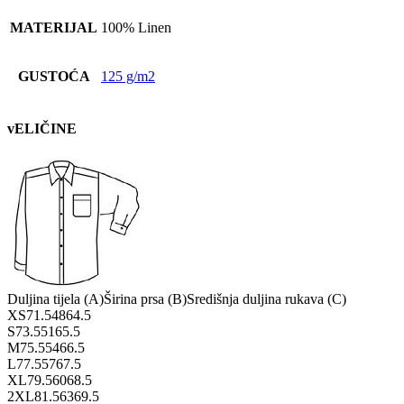
MATERIJAL
100% Linen
GUSTOĆA
125 g/m2
vELIČINE
Duljina tijela (A)
Širina prsa (B)
Središnja duljina rukava (C)
XS
71.5
48
64.5
S
73.5
51
65.5
M
75.5
54
66.5
L
77.5
57
67.5
XL
79.5
60
68.5
2XL
81.5
63
69.5