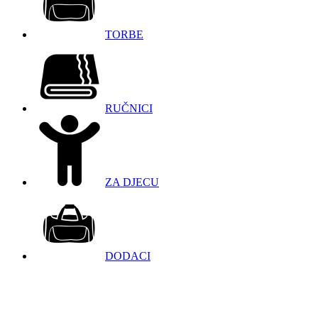
TORBE
RUČNICI
ZA DJECU
DODACI
098 966 9097