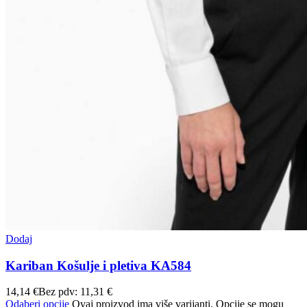
Dodaj
Kariban Košulje i pletiva KA584
14,14
€
Bez pdv:
11,31
€
Odaberi opcije
Ovaj proizvod ima više varijanti. Opcije se mogu