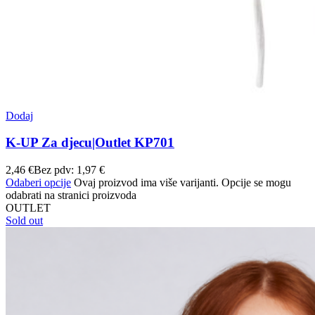
Dodaj
K-UP Za djecu|Outlet KP701
2,46
€
Bez pdv:
1,97
€
Odaberi opcije
Ovaj proizvod ima više varijanti. Opcije se mogu
odabrati na stranici proizvoda
OUTLET
Sold out