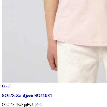
Dodaj
SOL’S Za djecu SO11981
Od:
2,43
€
Bez pdv:
1,94
€