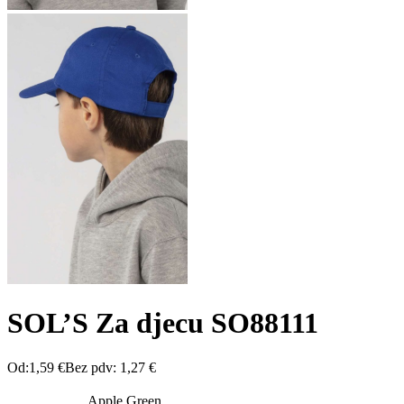
SOL’S Za djecu SO88111
Od:
1,59
€
Bez pdv:
1,27
€
Apple Green