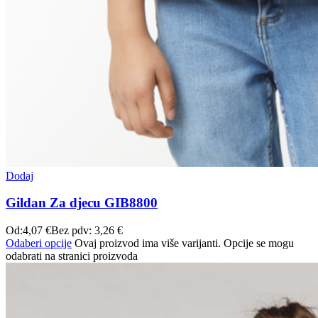
Dodaj
Gildan Za djecu GIB8800
Od:
4,07
€
Bez pdv:
3,26
€
Odaberi opcije
Ovaj proizvod ima više varijanti. Opcije se mogu
odabrati na stranici proizvoda