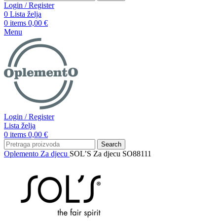
Login / Register
0
Lista želja
0
items
0,00
€
Menu
Login / Register
Lista želja
0
items
0,00
€
Search
Oplemento
Za djecu
SOL’S Za djecu SO88111