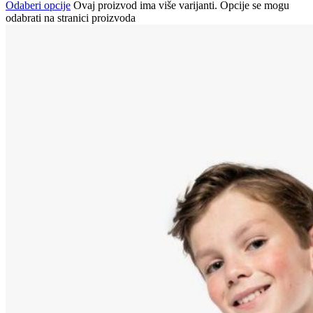
Odaberi opcije
Ovaj proizvod ima više varijanti. Opcije se mogu
odabrati na stranici proizvoda