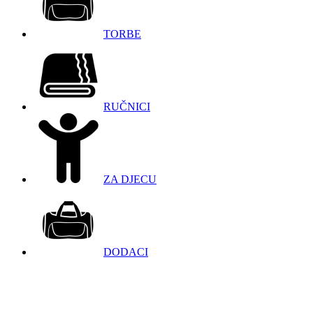
TORBE
RUČNICI
ZA DJECU
DODACI
098 966 9097