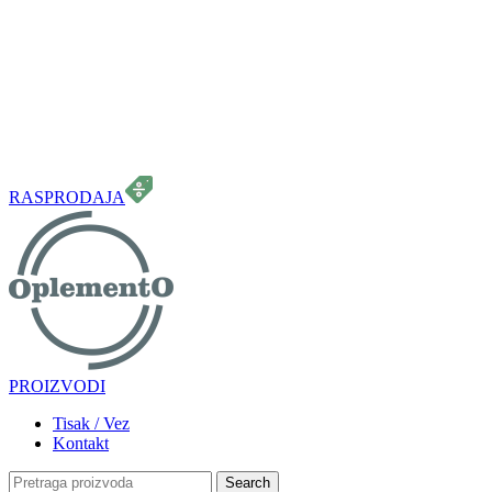
099 331 5664
info.oplemento@gmail.com
RASPRODAJA
PROIZVODI
Tisak / Vez
Kontakt
Search