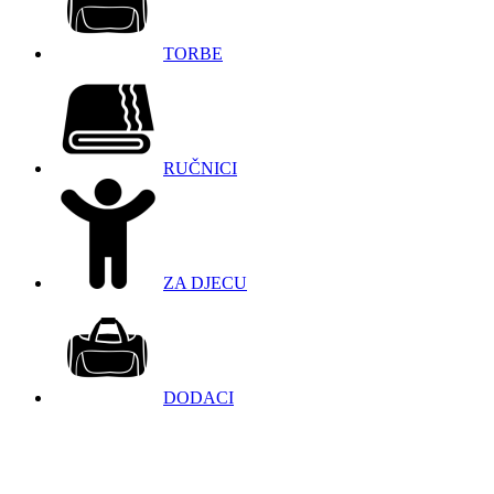
TORBE
RUČNICI
ZA DJECU
DODACI
098 966 9097