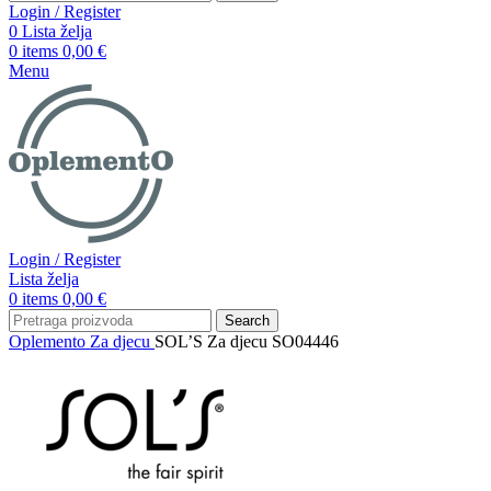
Login / Register
0
Lista želja
0
items
0,00
€
Menu
Login / Register
Lista želja
0
items
0,00
€
Search
Oplemento
Za djecu
SOL’S Za djecu SO04446