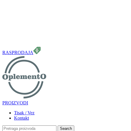
099 331 5664
info.oplemento@gmail.com
RASPRODAJA
PROIZVODI
Tisak / Vez
Kontakt
Search