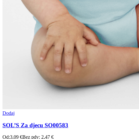
Dodaj
SOL’S Za djecu SO00583
Od:
3,09
€
Bez pdv:
2,47
€