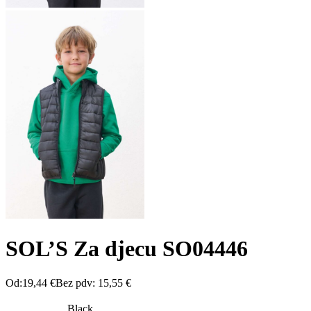
SOL’S Za djecu SO04446
Od:
19,44
€
Bez pdv:
15,55
€
Black