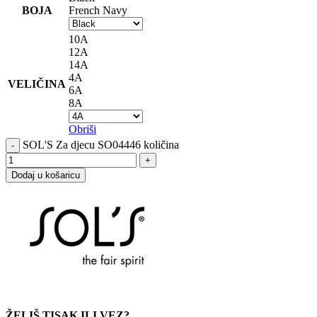
BOJA
French Navy
10A
12A
14A
4A
VELIČINA
6A
8A
Obriši
SOL'S Za djecu SO04446 količina
Dodaj u košaricu
ŽELIŠ TISAK ILI VEZ?