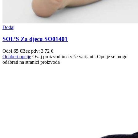
Dodaj
SOL’S Za djecu SO01401
Od:
4,65
€
Bez pdv:
3,72
€
Odaberi opcije
Ovaj proizvod ima više varijanti. Opcije se mogu
odabrati na stranici proizvoda