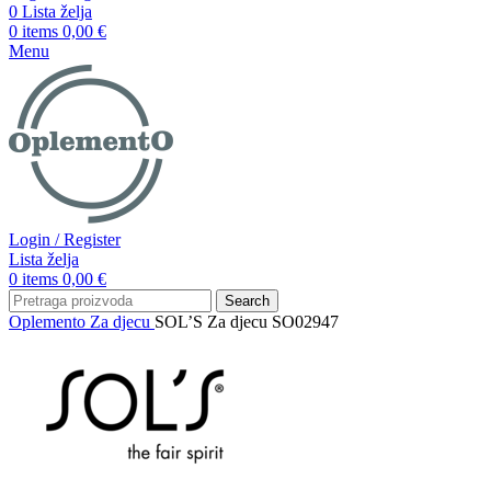
0
Lista želja
0
items
0,00
€
Menu
Login / Register
Lista želja
0
items
0,00
€
Search
Oplemento
Za djecu
SOL’S Za djecu SO02947