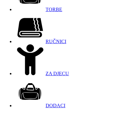
TORBE
RUČNICI
ZA DJECU
DODACI
098 966 9097