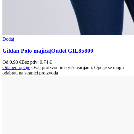
Dodaj
Gildan Polo majica|Outlet GIL85800
Od:
0,93
€
Bez pdv:
0,74
€
Odaberi opcije
Ovaj proizvod ima više varijanti. Opcije se mogu
odabrati na stranici proizvoda