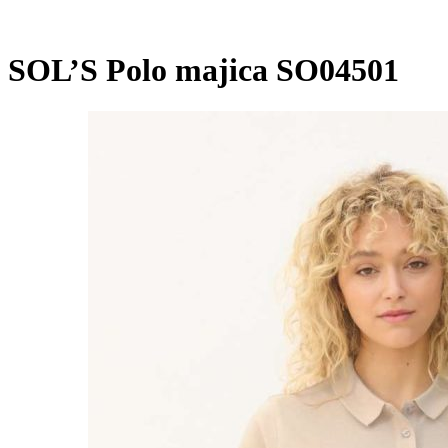
SOL’S Polo majica SO04501