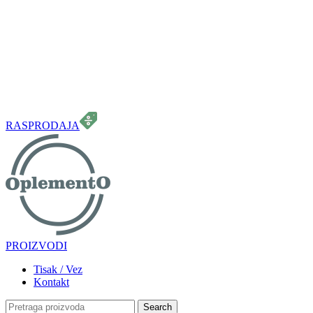
099 331 5664
info.oplemento@gmail.com
RASPRODAJA
PROIZVODI
Tisak / Vez
Kontakt
Search