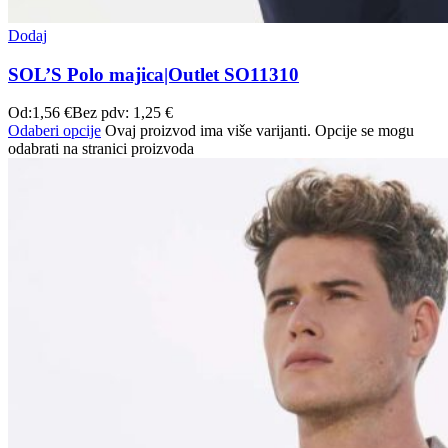
Dodaj
SOL’S Polo majica|Outlet SO11310
Od:
1,56
€
Bez pdv:
1,25
€
Odaberi opcije
Ovaj proizvod ima više varijanti. Opcije se mogu
odabrati na stranici proizvoda