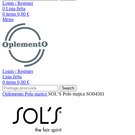
Login / Register
0
Lista želja
0
items
0,00
€
Menu
Login / Register
Lista želja
0
items
0,00
€
Search
Oplemento
Polo majice
SOL’S Polo majica SO04501