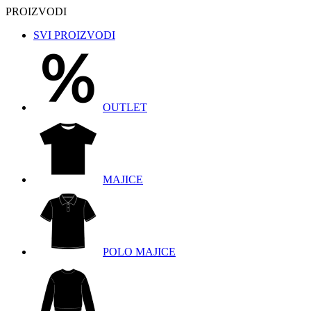
PROIZVODI
SVI PROIZVODI
OUTLET
MAJICE
POLO MAJICE