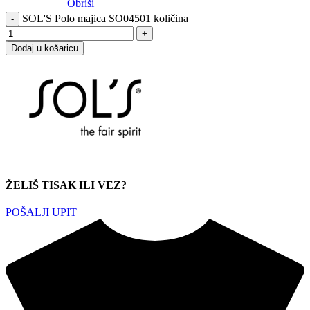
Obriši
SOL'S Polo majica SO04501 količina
Dodaj u košaricu
ŽELIŠ TISAK ILI VEZ?
POŠALJI UPIT