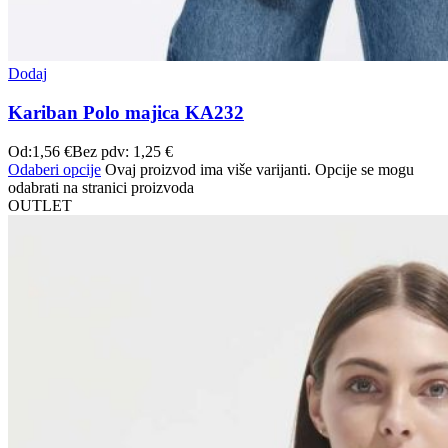
Dodaj
Kariban Polo majica KA232
Od:
1,56
€
Bez pdv:
1,25
€
Odaberi opcije
Ovaj proizvod ima više varijanti. Opcije se mogu
odabrati na stranici proizvoda
OUTLET