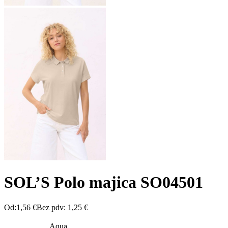
SOL’S Polo majica SO04501
Od:
1,56
€
Bez pdv:
1,25
€
Aqua