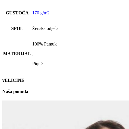
GUSTOĆA
170 g/m2
SPOL
Ženska odjeća
100% Pamuk
MATERIJAL
,
Piqué
vELIČINE
Naša ponuda