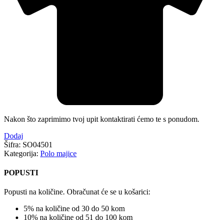
Nakon što zaprimimo tvoj upit kontaktirati ćemo te s ponudom.
Dodaj
Šifra:
SO04501
Kategorija:
Polo majice
POPUSTI
Popusti na količine. Obračunat će se u košarici:
5% na količine od 30 do 50 kom
10% na količine od 51 do 100 kom