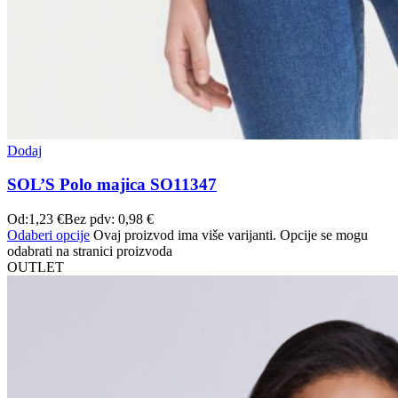
Dodaj
SOL’S Polo majica SO11347
Od:
1,23
€
Bez pdv:
0,98
€
Odaberi opcije
Ovaj proizvod ima više varijanti. Opcije se mogu
odabrati na stranici proizvoda
OUTLET