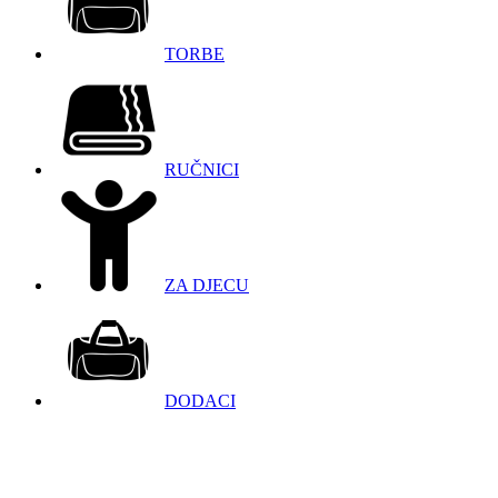
TORBE
RUČNICI
ZA DJECU
DODACI
098 966 9097