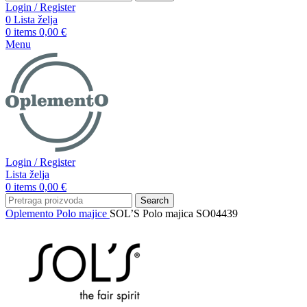
Login / Register
0
Lista želja
0
items
0,00
€
Menu
Login / Register
Lista želja
0
items
0,00
€
Search
Oplemento
Polo majice
SOL’S Polo majica SO04439