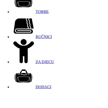
TORBE
RUČNICI
ZA DJECU
DODACI
098 966 9097