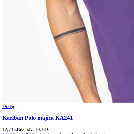
Dodaj
Kariban Polo majica KA241
12,73
€
Bez pdv:
10,18
€