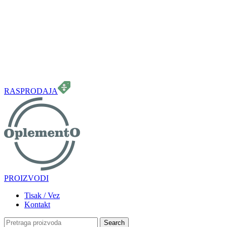
099 331 5664
info.oplemento@gmail.com
RASPRODAJA
PROIZVODI
Tisak / Vez
Kontakt
Search