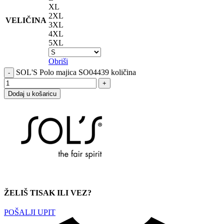
XL
2XL
VELIČINA
3XL
4XL
5XL
Obriši
SOL'S Polo majica SO04439 količina
Dodaj u košaricu
ŽELIŠ TISAK ILI VEZ?
POŠALJI UPIT