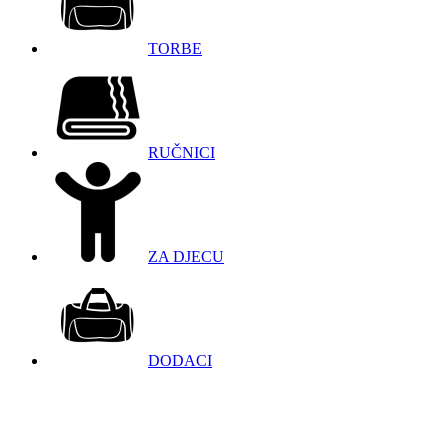
TORBE
RUČNICI
ZA DJECU
DODACI
098 966 9097