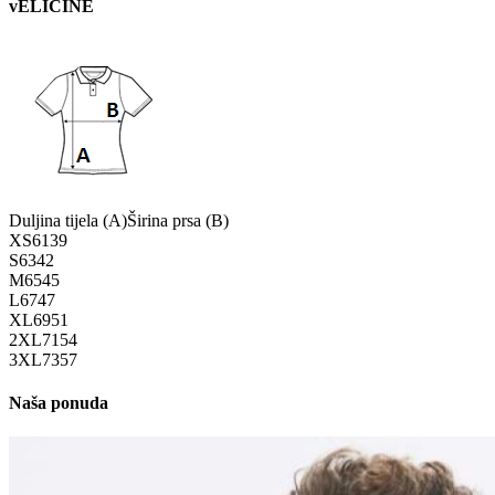
vELIČINE
Duljina tijela (A)
Širina prsa (B)
XS
61
39
S
63
42
M
65
45
L
67
47
XL
69
51
2XL
71
54
3XL
73
57
Naša ponuda