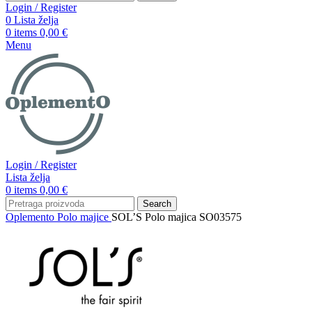
Login / Register
0
Lista želja
0
items
0,00
€
Menu
Login / Register
Lista želja
0
items
0,00
€
Search
Oplemento
Polo majice
SOL’S Polo majica SO03575