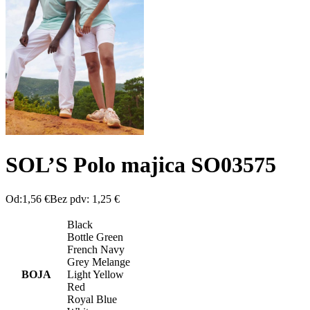
SOL’S Polo majica SO03575
Od:
1,56
€
Bez pdv:
1,25
€
Black
Bottle Green
French Navy
Grey Melange
BOJA
Light Yellow
Red
Royal Blue