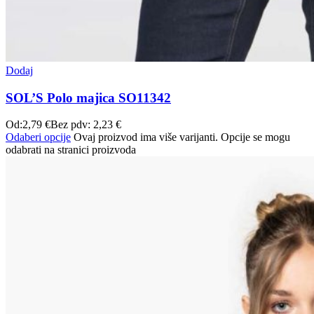
Dodaj
SOL’S Polo majica SO11342
Od:
2,79
€
Bez pdv:
2,23
€
Odaberi opcije
Ovaj proizvod ima više varijanti. Opcije se mogu
odabrati na stranici proizvoda