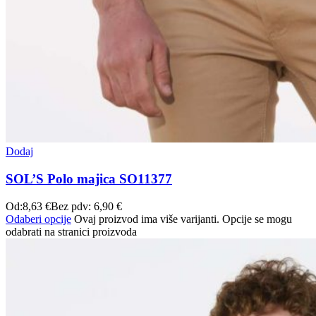
Dodaj
SOL’S Polo majica SO11377
Od:
8,63
€
Bez pdv:
6,90
€
Odaberi opcije
Ovaj proizvod ima više varijanti. Opcije se mogu
odabrati na stranici proizvoda