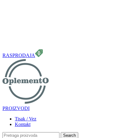
099 331 5664
info.oplemento@gmail.com
RASPRODAJA
PROIZVODI
Tisak / Vez
Kontakt
Search