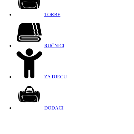
TORBE
RUČNICI
ZA DJECU
DODACI
098 966 9097