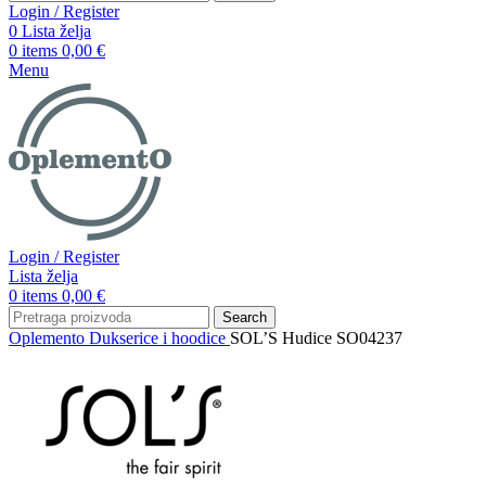
Login / Register
0
Lista želja
0
items
0,00
€
Menu
Login / Register
Lista želja
0
items
0,00
€
Search
Oplemento
Dukserice i hoodice
SOL’S Hudice SO04237