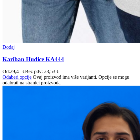
Dodaj
Kariban Hudice KA444
Od:
29,41
€
Bez pdv:
23,53
€
Odaberi opcije
Ovaj proizvod ima više varijanti. Opcije se mogu
odabrati na stranici proizvoda