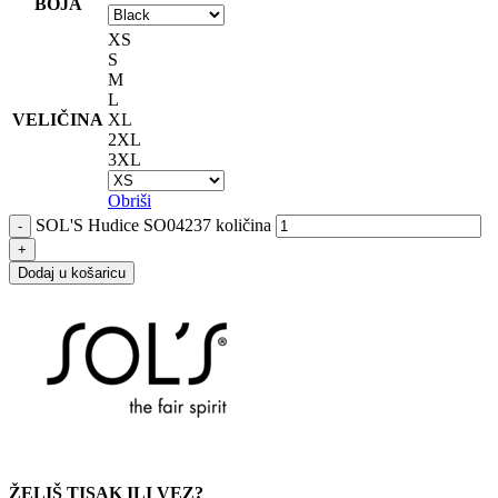
BOJA
XS
S
M
L
VELIČINA
XL
2XL
3XL
Obriši
SOL'S Hudice SO04237 količina
Dodaj u košaricu
ŽELIŠ TISAK ILI VEZ?