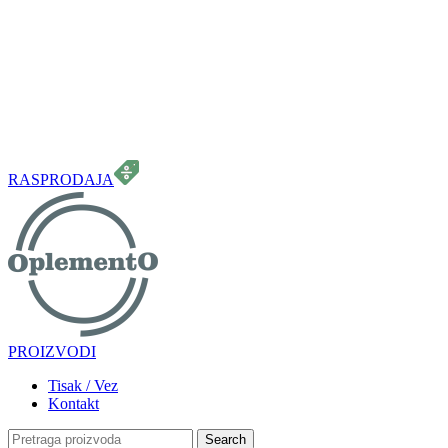
099 331 5664
info.oplemento@gmail.com
RASPRODAJA
PROIZVODI
Tisak / Vez
Kontakt
Search