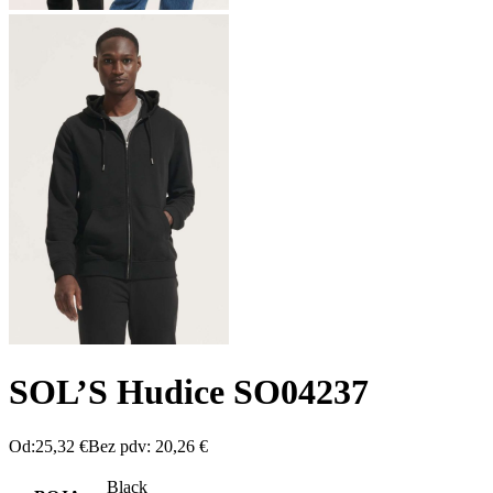
SOL’S Hudice SO04237
Od:
25,32
€
Bez pdv:
20,26
€
Black