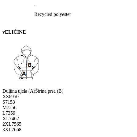
,
Recycled polyester
vELIČINE
Duljina tijela (A)
Širina prsa (B)
XS
69
50
S
71
53
M
72
56
L
73
59
XL
74
62
2XL
75
65
3XL
76
68